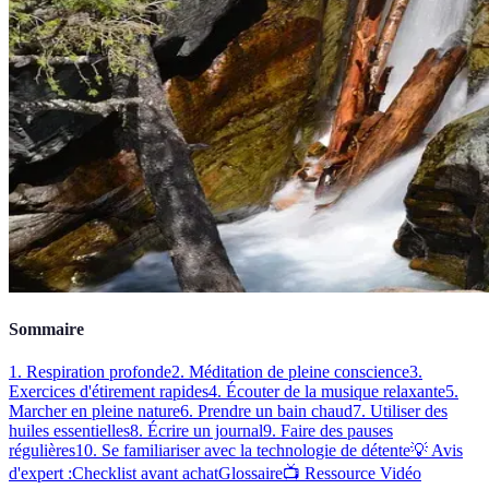
Sommaire
1. Respiration profonde
2. Méditation de pleine conscience
3.
Exercices d'étirement rapides
4. Écouter de la musique relaxante
5.
Marcher en pleine nature
6. Prendre un bain chaud
7. Utiliser des
huiles essentielles
8. Écrire un journal
9. Faire des pauses
régulières
10. Se familiariser avec la technologie de détente
💡 Avis
d'expert :
Checklist avant achat
Glossaire
📺 Ressource Vidéo