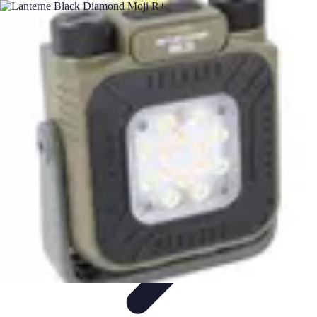
Relaxations Rapides
Techniques de Relaxation
Conseils Pratiques
Routine
quotidienne
Technologie
Routines
Relaxations Rapides