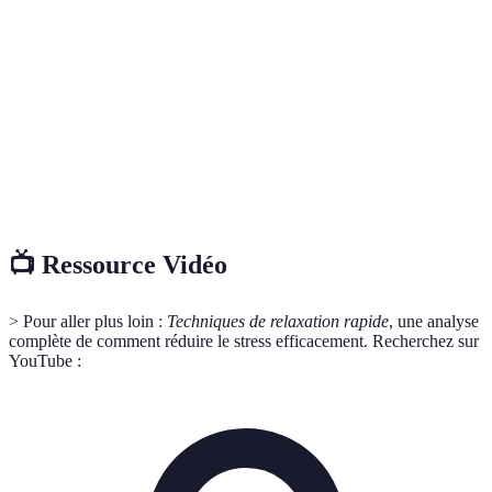
Techniques permettant de réduire
Relaxation rapide
rapidement les niveaux de stress.
Méditation de
Pratique qui implique de se concentrer sur
pleine conscience
le moment présent.
Extraits de plantes utilisés pour leurs
Huiles essentielles
bienfaits thérapeutiques.
📺 Ressource Vidéo
> Pour aller plus loin :
Techniques de relaxation rapide
, une analyse
complète de comment réduire le stress efficacement. Recherchez sur
YouTube :