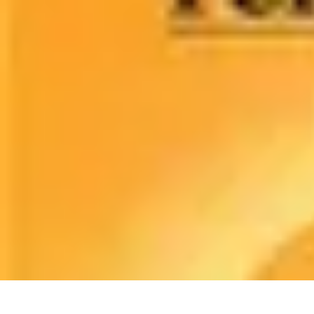
Relaxations Rapides
Techniques de Relaxation
Conseils Pratiques
Routine quotidienne
Tech
Relaxations Rapides