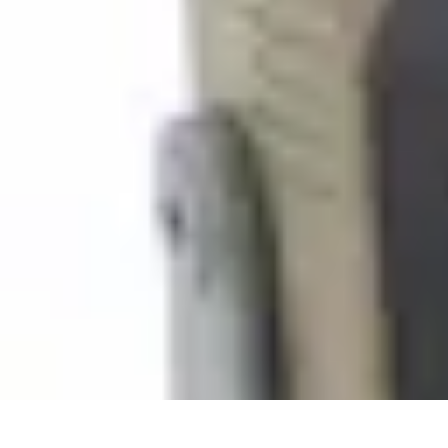
Relaxations Rapides
Techniques de Relaxation
Conseils Pratiques
Routine quotidienne
Tech
Relaxations Rapides