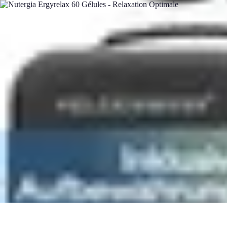
Relaxations Rapides
Techniques de Relaxation
Conseils Pratiques
Routine quotidienne
Tech
Relaxations Rapides