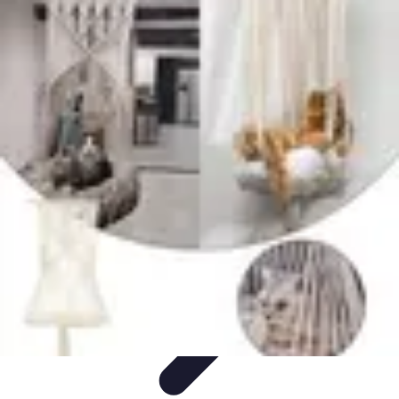
Relaxations Rapides
Techniques de Relaxation
Conseils Pratiques
Routine
quotidienne
Technologie
Routines
Relaxations Rapides