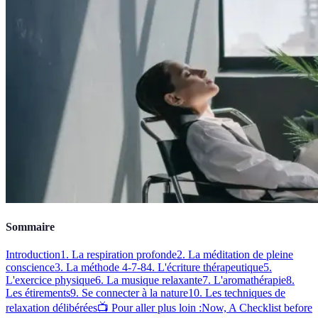
Sommaire
Introduction
1. La respiration profonde
2. La méditation de pleine
conscience
3. La méthode 4-7-8
4. L'écriture thérapeutique
5.
L'exercice physique
6. La musique relaxante
7. L'aromathérapie
8.
Les étirements
9. Se connecter à la nature
10. Les techniques de
relaxation délibérées
📺 Pour aller plus loin :
Now, A Checklist before