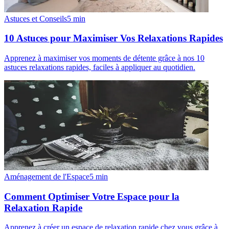
Astuces et Conseils
5
min
10 Astuces pour Maximiser Vos Relaxations Rapides
Apprenez à maximiser vos moments de détente grâce à nos 10
astuces relaxations rapides, faciles à appliquer au quotidien.
Aménagement de l'Espace
5
min
Comment Optimiser Votre Espace pour la
Relaxation Rapide
Apprenez à créer un espace de relaxation rapide chez vous grâce à