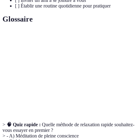
[ ] Inviter un ami à se joindre à vous
[ ] Établir une routine quotidienne pour pratiquer
Glossaire
Terme
Définition
Pratique mentale visant à développer la
Méditation
concentration et l'apaisement.
Utilisation d'huiles essentielles dans un but
Aromathérapie
thérapeutique.
Respiration
Technique de respiration lente et contrôlée pour
profonde
relaxer le corps.
>
🧠 Quiz rapide :
Quelle méthode de relaxation rapide souhaitez-
vous essayer en premier ?
> - A) Méditation de pleine conscience