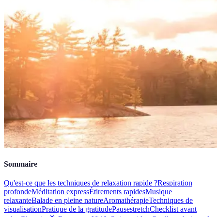
Sommaire
Qu'est-ce que les techniques de relaxation rapide ?
Respiration
profonde
Méditation express
Étirements rapides
Musique
relaxante
Balade en pleine nature
Aromathérapie
Techniques de
visualisation
Pratique de la gratitude
Pausestretch
Checklist avant