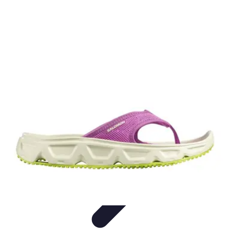
Relaxations Rapides
Techniques de Relaxation
Conseils Pratiques
Routine
quotidienne
Technologie
Routines
Relaxations Rapides