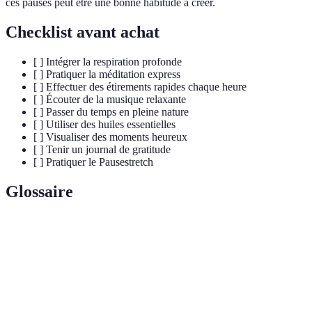
ces pauses peut être une bonne habitude à créer.
Checklist avant achat
[ ] Intégrer la respiration profonde
[ ] Pratiquer la méditation express
[ ] Effectuer des étirements rapides chaque heure
[ ] Écouter de la musique relaxante
[ ] Passer du temps en pleine nature
[ ] Utiliser des huiles essentielles
[ ] Visualiser des moments heureux
[ ] Tenir un journal de gratitude
[ ] Pratiquer le Pausestretch
Glossaire
Terme
Définition
Pratique qui consiste à focaliser son attention
Méditation
pour atteindre un état de calme et de
concentration.