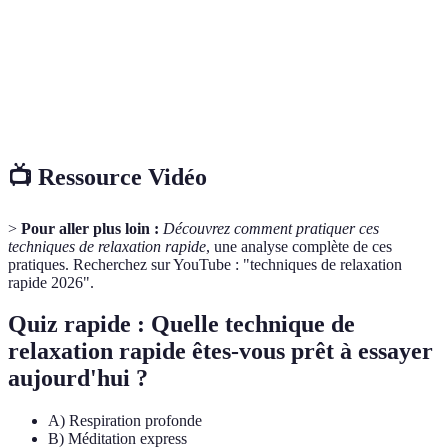
Utilisation d’huiles essentielles dans un but
Aromathérapie
thérapeutique pour améliorer le bien-être.
Technique de concentration sur des images
Visualisation
mentales visant à produire un effet relaxant.
📺 Ressource Vidéo
>
Pour aller plus loin :
Découvrez comment pratiquer ces
techniques de relaxation rapide
, une analyse complète de ces
pratiques. Recherchez sur YouTube : "techniques de relaxation
rapide 2026".
Quiz rapide : Quelle technique de
relaxation rapide êtes-vous prêt à essayer
aujourd'hui ?
A) Respiration profonde
B) Méditation express