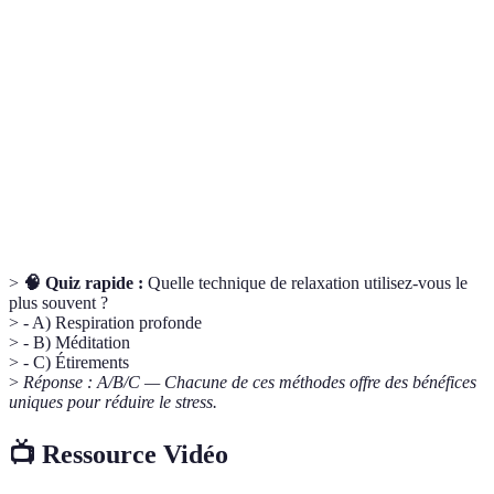
Respiration
Technique de relaxation consistant à respirer
profonde
lentement pour diminuer le stress.
Pleine
Pratique qui consiste à porter attention à l'instant
conscience
présent, souvent en utilisant la méditation.
Méthode consistant à imaginer des scènes
Visualisation
relaxantes pour induire un état de calme.
>
🧠 Quiz rapide :
Quelle technique de relaxation utilisez-vous le
plus souvent ?
> - A) Respiration profonde
> - B) Méditation
> - C) Étirements
>
Réponse : A/B/C — Chacune de ces méthodes offre des bénéfices
uniques pour réduire le stress.
📺 Ressource Vidéo