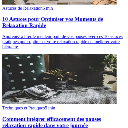
Astuces de Relaxation
6
min
10 Astuces pour Optimiser vos Moments de
Relaxation Rapide
Apprenez à tirer le meilleur parti de vos pauses avec ces 10 astuces
pratiques pour optimiser votre relaxation rapide et améliorer votre
bien-être.
Techniques et Pratiques
5
min
Comment intégrer efficacement des pauses
relaxation rapide dans votre journée