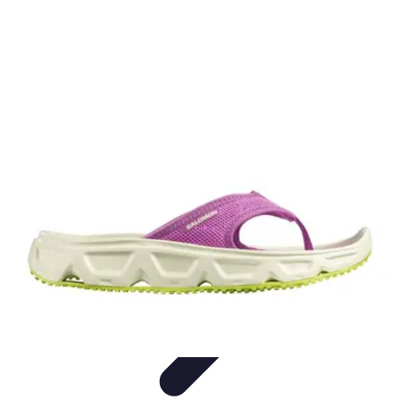
Relaxations Rapides
Techniques de Relaxation
Conseils Pratiques
Routine
quotidienne
Technologie
Routines
Relaxations Rapides