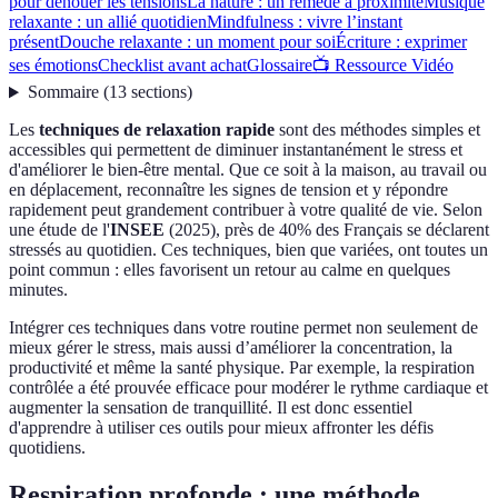
pour dénouer les tensions
La nature : un remède à proximité
Musique
relaxante : un allié quotidien
Mindfulness : vivre l’instant
présent
Douche relaxante : un moment pour soi
Écriture : exprimer
ses émotions
Checklist avant achat
Glossaire
📺 Ressource Vidéo
Sommaire
(
13
sections
)
Les
techniques de relaxation rapide
sont des méthodes simples et
accessibles qui permettent de diminuer instantanément le stress et
d'améliorer le bien-être mental. Que ce soit à la maison, au travail ou
en déplacement, reconnaître les signes de tension et y répondre
rapidement peut grandement contribuer à votre qualité de vie. Selon
une étude de l'
INSEE
(2025), près de 40% des Français se déclarent
stressés au quotidien. Ces techniques, bien que variées, ont toutes un
point commun : elles favorisent un retour au calme en quelques
minutes.
Intégrer ces techniques dans votre routine permet non seulement de
mieux gérer le stress, mais aussi d’améliorer la concentration, la
productivité et même la santé physique. Par exemple, la respiration
contrôlée a été prouvée efficace pour modérer le rythme cardiaque et
augmenter la sensation de tranquillité. Il est donc essentiel
d'apprendre à utiliser ces outils pour mieux affronter les défis
quotidiens.
Respiration profonde : une méthode