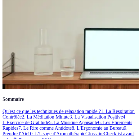
Sommaire
Qu'est-ce que les techniques de relaxation rapide ?
1. La Respiration
Contrôlée
2. La Méditation Minute
3. La Visualisation Positive
4.
L'Exercice de Gratitude
5. La Musique Apaisante
6. Les Étirements
Rapides
7. Le Rire comme Antidote
8. L'Ergonomie au Bureau
9.
Prendre l'Air
10. L'Usage d'Aromathérapie
Glossaire
Checklist avant