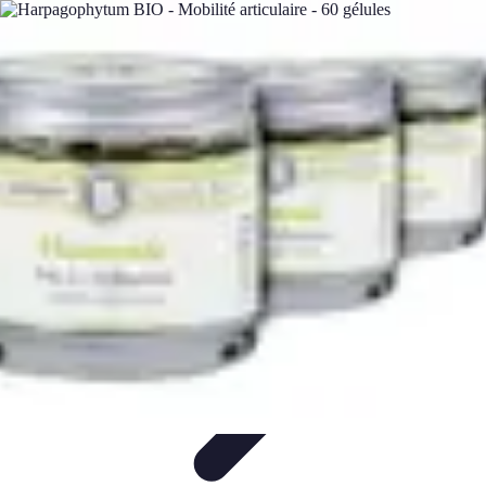
Relaxations Rapides
Techniques de Relaxation
Conseils Pratiques
Routine
quotidienne
Technologie
Routines
Relaxations Rapides