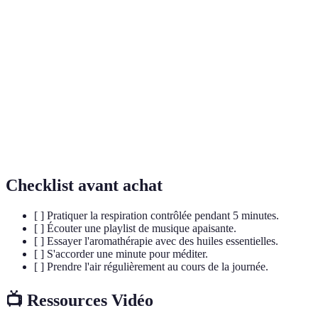
Techniques de
Méthodes permettant de calmer l'esprit et
relaxation
le corps.
Utilisation d'huiles essentielles pour le
Aromathérapie
bien-être.
Technique de concentration sur des images
Visualisation
positives.
Checklist avant achat
[ ] Pratiquer la respiration contrôlée pendant 5 minutes.
[ ] Écouter une playlist de musique apaisante.
[ ] Essayer l'aromathérapie avec des huiles essentielles.
[ ] S'accorder une minute pour méditer.
[ ] Prendre l'air régulièrement au cours de la journée.
📺 Ressources Vidéo