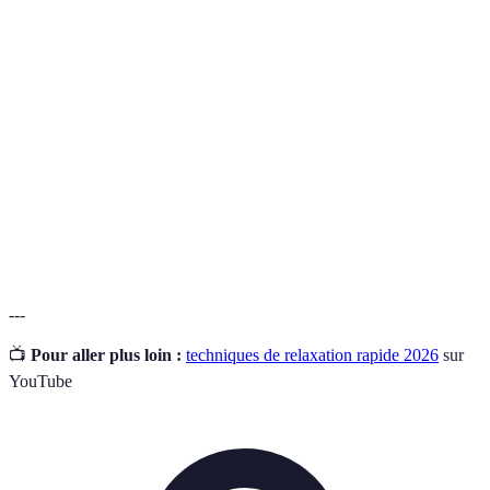
Terme
Définition
Respiration
Pratique de porter attention à sa respiration pour
consciente
réduire le stress.
Pleine
État de prendre conscience de ses pensées et de
conscience
ses émotions sans jugement.
Marche
Pratique de marcher en pleine conscience pour
méditative
favoriser le bien-être.
---
📺
Pour aller plus loin :
techniques de relaxation rapide 2026
sur
YouTube