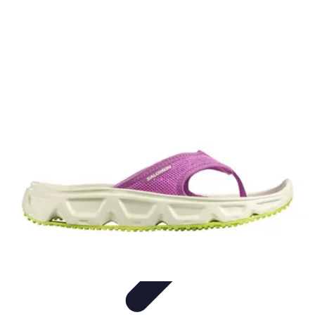
Relaxations Rapides
Techniques de Relaxation
Conseils Pratiques
Routine
quotidienne
Technologie
Routines
Relaxations Rapides