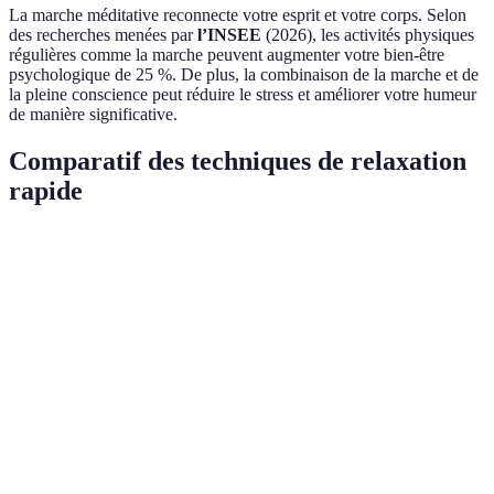
La marche méditative reconnecte votre esprit et votre corps. Selon
des recherches menées par
l’INSEE
(2026), les activités physiques
régulières comme la marche peuvent augmenter votre bien-être
psychologique de 25 %. De plus, la combinaison de la marche et de
la pleine conscience peut réduire le stress et améliorer votre humeur
de manière significative.
Comparatif des techniques de relaxation
rapide
Technique
Avantages
Inconvénients
Situations suggérée
Peut être
Simple,
Respiration
difficile à
En cas d'anxiété
rapide,
consciente
maîtriser au
soudaine
efficace
début
Engage les
Peut nécessiter
Méthode
sens, ancre
un
Lors de crises de
5-4-3-2-1
dans le
environnement
stress