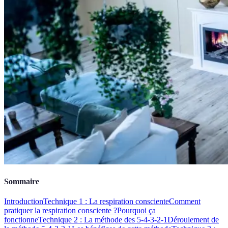
Sommaire
Introduction
Technique 1 : La respiration consciente
Comment
pratiquer la respiration consciente ?
Pourquoi ça
fonctionne
Technique 2 : La méthode des 5-4-3-2-1
Déroulement de