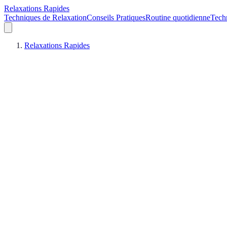
Relaxations Rapides
Techniques de Relaxation
Conseils Pratiques
Routine quotidienne
Tech
Relaxations Rapides