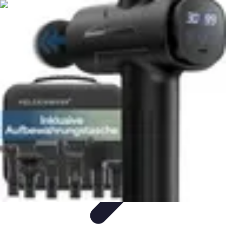
Relaxations Rapides
Techniques de Relaxation
Conseils Pratiques
Routine
quotidienne
Technologie
Routines
Relaxations Rapides