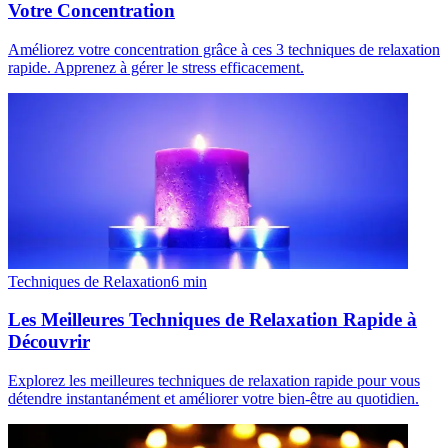
Votre Concentration
Améliorez votre concentration grâce à ces 3 techniques de relaxation
rapide. Apprenez à gérer le stress efficacement.
Techniques de Relaxation
6
min
Les Meilleures Techniques de Relaxation Rapide à
Découvrir
Explorez les meilleures techniques de relaxation rapide pour vous
détendre instantanément et améliorer votre bien-être au quotidien.