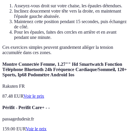
Asseyez-vous droit sur votre chaise, les épaules détendues.
Inclinez doucement votre tête vers la droite, en maintenant
l'épaule gauche abaissée.
Maintenez cette position pendant 15 secondes, puis échangez
de côté.
Pour les épaules, faites des cercles en arrière et en avant
pendant une minute.
Ces exercices simples peuvent grandement alléger la tension
accumulée dans ces zones.
Montre Connectée Femme, 1.27"" Hd Smartwatch Fonction
Téléphone Bluetooth 24h Fréquence Cardiaque/Sommeil, 120+
Sports, Ip68 Podomètre Android Ios
Rakuten FR
87.48
EUR
Voir le prix
Périfit - Perifit Care+ - -
passagedudesir.fr
159.00
EUR
Voir le prix