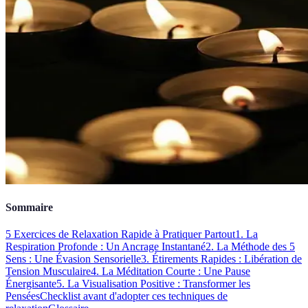
Sommaire
5 Exercices de Relaxation Rapide à Pratiquer Partout
1. La
Respiration Profonde : Un Ancrage Instantané
2. La Méthode des 5
Sens : Une Évasion Sensorielle
3. Étirements Rapides : Libération de
Tension Musculaire
4. La Méditation Courte : Une Pause
Énergisante
5. La Visualisation Positive : Transformer les
Pensées
Checklist avant d'adopter ces techniques de