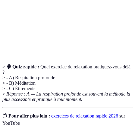
profonde
engageant pleinement les poumons.
Méthode des
Exercice de pleine conscience pour reconnecter le
5 sens
corps et l’esprit en engageant les sens.
Technique qui consiste à créer des images mentales
Visualisation
pour induire le calme et la créativité.
>
🧠 Quiz rapide :
Quel exercice de relaxation pratiquez-vous déjà
?
> - A) Respiration profonde
> - B) Méditation
> - C) Étirements
>
Réponse : A — La respiration profonde est souvent la méthode la
plus accessible et pratique à tout moment.
📺
Pour aller plus loin :
exercices de relaxation rapide 2026
sur
YouTube