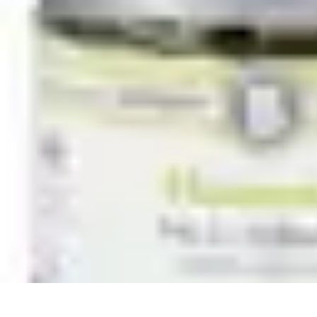
Relaxations Rapides
Techniques de Relaxation
Conseils Pratiques
Routine quotidienne
Tech
Relaxations Rapides