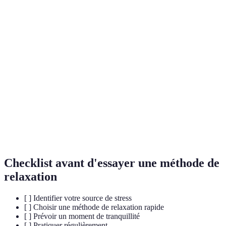
Méditation
Améliore la
Facile
10-15 minutes
guidée
concentration
Ancrage
Favorise le
Facile
5 minutes
par les sens
calme
Exercice
Libère des
Moyennement
15-30 minutes
physique
endorphines
Journal
Clarifie les
Très facile
10-15 minutes
intime
pensées
Checklist avant d'essayer une méthode de
relaxation
[ ] Identifier votre source de stress
[ ] Choisir une méthode de relaxation rapide
[ ] Prévoir un moment de tranquillité
[ ] Pratiquer régulièrement