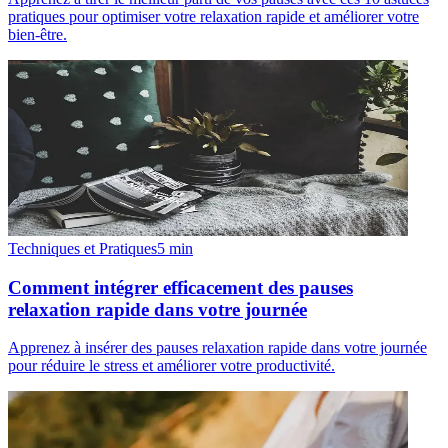
pratiques pour optimiser votre relaxation rapide et améliorer votre
bien-être.
Techniques et Pratiques
5
min
Comment intégrer efficacement des pauses
relaxation rapide dans votre journée
Apprenez à insérer des pauses relaxation rapide dans votre journée
pour réduire le stress et améliorer votre productivité.