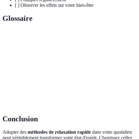
[ ] Observer les effets sur votre bien-être
Glossaire
Terme
Définition
État de calme physique et mental, opposé au
Relaxation
stress
Respiration
Technique de respiration régulée pour
profonde
apaiser
Pratique de méditation accompagnée par une
Méditation guidée
voix
Conclusion
Adopter des
méthodes de relaxation rapide
dans votre quotidien
peut véritablement transformer votre état d'esprit. Choisissez celles