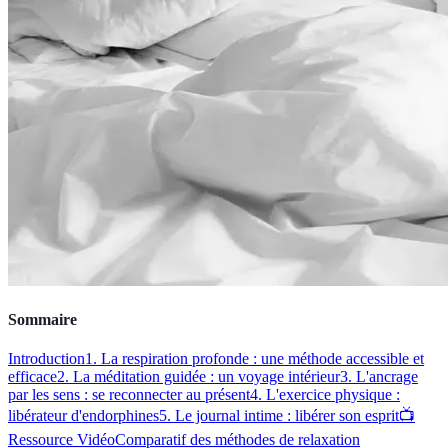
Sommaire
Introduction
1. La respiration profonde : une méthode accessible et
efficace
2. La méditation guidée : un voyage intérieur
3. L'ancrage
par les sens : se reconnecter au présent
4. L'exercice physique :
libérateur d'endorphines
5. Le journal intime : libérer son esprit
📺
Ressource Vidéo
Comparatif des méthodes de relaxation