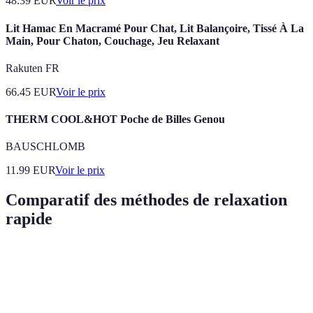
48.39
EUR
Voir le prix
Lit Hamac En Macramé Pour Chat, Lit Balançoire, Tissé À La
Main, Pour Chaton, Couchage, Jeu Relaxant
Rakuten FR
66.45
EUR
Voir le prix
THERM COOL&HOT Poche de Billes Genou
BAUSCHLOMB
11.99
EUR
Voir le prix
Comparatif des méthodes de relaxation
rapide
Méthode
Accessibilité
Durée requise
Avantages
Respiration
Réduit le
Très facile
5 minutes
profonde
stress