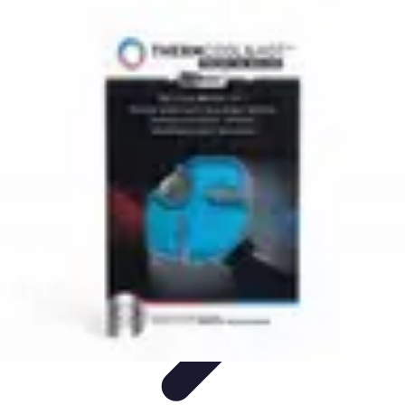
Relaxations Rapides
Techniques de Relaxation
Conseils Pratiques
Routine
quotidienne
Technologie
Routines
Relaxations Rapides