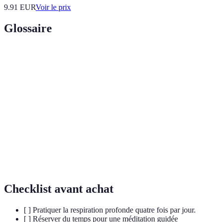
9.91
EUR
Voir le prix
Glossaire
Terme
Définition
Respiration
Technique de respiration qui consiste à inspirer et
Profonde
expirer lentement, favorisant la relaxation.
Méditation
Pratique qui entraîne l'esprit à se concentrer,
Guidée
souvent guidée par un audio ou une vidéo.
Auto-
Technique d'auto-soulagement des tensions
Massage
corporelles à l'aide des mains.
Checklist avant achat
[ ] Pratiquer la respiration profonde quatre fois par jour.
[ ] Réserver du temps pour une méditation guidée