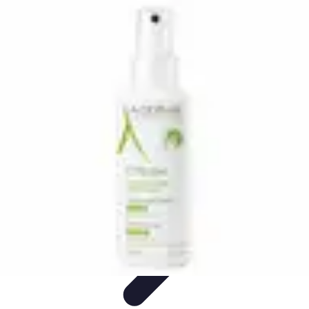
Relaxations Rapides
Techniques de Relaxation
Conseils Pratiques
Routine
quotidienne
Technologie
Routines
Relaxations Rapides