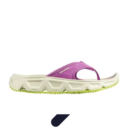
Relaxations Rapides
Techniques de Relaxation
Conseils Pratiques
Routine
quotidienne
Technologie
Routines
Relaxations Rapides