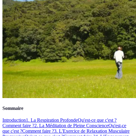
Sommaire
Introduction
1. La Respiration Profonde
Qu'est-ce que c'est ?
Comment faire ?
2. La Méditation de Pleine Conscience
Qu'est-ce
que c'est ?
Comment faire ?
3. L'Exercice de Relaxation Musculaire