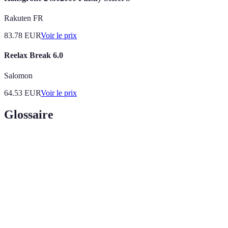
Rakuten FR
83.78
EUR
Voir le prix
Reelax Break 6.0
Salomon
64.53
EUR
Voir le prix
Glossaire
Terme
Définition
Respiration
Technique de respiration visant à réduire le
Profonde
stress par des inspirations et expirations lentes.
Méditation de
Pratique de concentration sur l'instant présent
Pleine
pour réduire l'anxiété.
Conscience