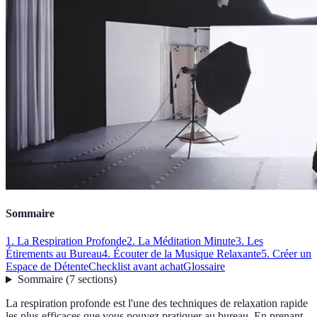
Sommaire
1. La Respiration Profonde
2. La Méditation Minute
3. Les
Étirements au Bureau
4. Écouter de la Musique Relaxante
5. Créer un
Espace de Détente
Checklist avant achat
Glossaire
Sommaire
(
7
sections
)
La respiration profonde est l'une des techniques de relaxation rapide
les plus efficaces que vous pouvez pratiquer au bureau. En prenant