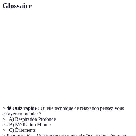
Glossaire
Terme
Définition
Respiration
Technique impliquant une inspiration et expiration
Profonde
lentes pour réduire le stress.
Méditation
Pratique méditative de courte durée, axée sur la
Minute
respiration ou l'instant présent.
Mouvements visant à relâcher la tension
Étirements
musculaire et à améliorer la flexibilité.
>
🧠 Quiz rapide :
Quelle technique de relaxation pensez-vous
essayer en premier ?
> - A) Respiration Profonde
> - B) Méditation Minute
> - C) Étirements
>
Réponse : B — Une approche rapide et efficace pour diminuer