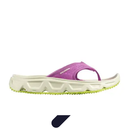
Relaxations Rapides
Techniques de Relaxation
Conseils Pratiques
Routine
quotidienne
Technologie
Routines
Relaxations Rapides