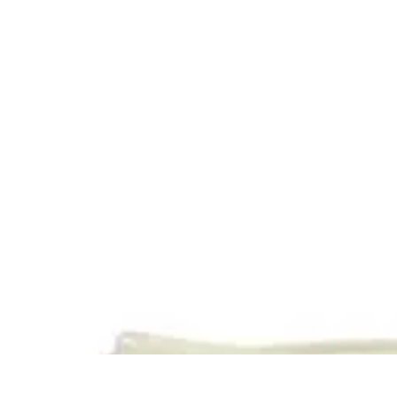
Relaxations Rapides
Techniques de Relaxation
Conseils Pratiques
Routine quotidienne
Tech
Relaxations Rapides