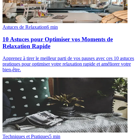
Astuces de Relaxation
6
min
10 Astuces pour Optimiser vos Moments de
Relaxation Rapide
Apprenez à tirer le meilleur parti de vos pauses avec ces 10 astuces
pratiques pour optimiser votre relaxation rapide et améliorer votre
bien-être.
Techniques et Pratiques
5
min