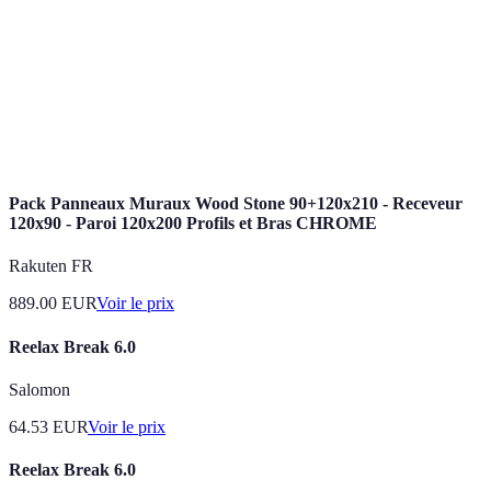
Pratique de concentration qui aide à atteindre un
Méditation
état de paix intérieure.
Technique mentale qui consiste à imaginer une
Visualisation
situation positive pour engendrer des émotions
bénéfiques.
Pack Panneaux Muraux Wood Stone 90+120x210 - Receveur
120x90 - Paroi 120x200 Profils et Bras CHROME
Rakuten FR
889.00
EUR
Voir le prix
Reelax Break 6.0
Salomon
64.53
EUR
Voir le prix
Reelax Break 6.0