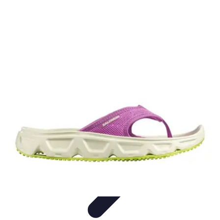
Relaxations Rapides
Techniques de Relaxation
Conseils Pratiques
Routine
quotidienne
Technologie
Routines
Relaxations Rapides