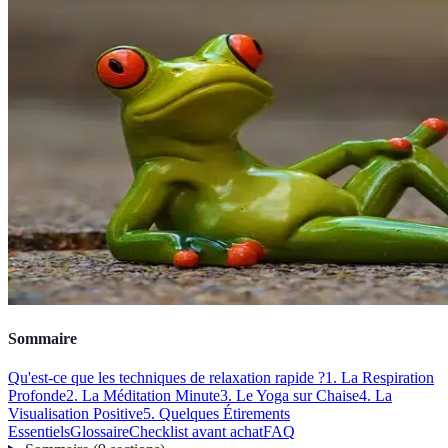
Sommaire
Qu'est-ce que les techniques de relaxation rapide ?
1. La Respiration
Profonde
2. La Méditation Minute
3. Le Yoga sur Chaise
4. La
Visualisation Positive
5. Quelques Étirements
Essentiels
Glossaire
Checklist avant achat
FAQ