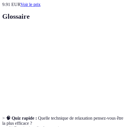
9.91
EUR
Voir le prix
Glossaire
Terme
Définition
Utilisation d’huiles essentielles pour le bien-être
Aromathérapie
mental et physique
Méditation
Pratique de méditation avec l’aide d’un guide
guidée
vocal
Technique qui implique la contraction puis le
Relaxation
relâchement des muscles pour favoriser la
musculaire
détente
>
🧠 Quiz rapide :
Quelle technique de relaxation pensez-vous être
la plus efficace ?