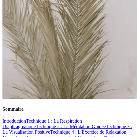
Sommaire
Introduction
Technique 1 : La Respiration
Diaphragmatique
Technique 2 : La Méditation Guidée
Technique 3 :
La Visualisation Positive
Technique 4 : L'Exercice de Relaxation