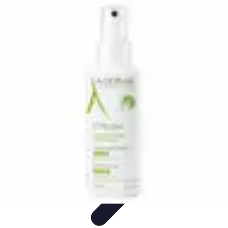
Relaxations Rapides
Techniques de Relaxation
Conseils Pratiques
Routine
quotidienne
Technologie
Routines
Relaxations Rapides