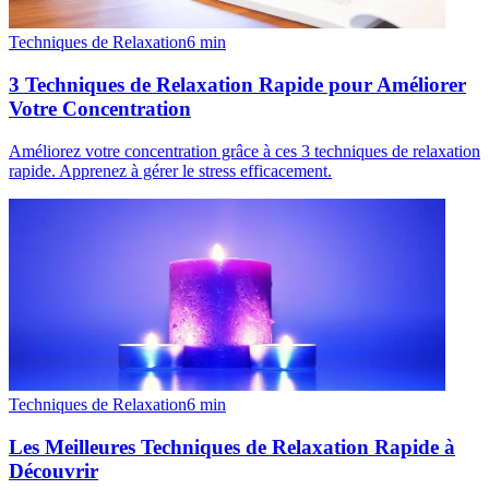
Techniques de Relaxation
6
min
3 Techniques de Relaxation Rapide pour Améliorer
Votre Concentration
Améliorez votre concentration grâce à ces 3 techniques de relaxation
rapide. Apprenez à gérer le stress efficacement.
Techniques de Relaxation
6
min
Les Meilleures Techniques de Relaxation Rapide à
Découvrir