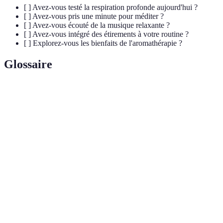
[ ] Avez-vous testé la respiration profonde aujourd'hui ?
[ ] Avez-vous pris une minute pour méditer ?
[ ] Avez-vous écouté de la musique relaxante ?
[ ] Avez-vous intégré des étirements à votre routine ?
[ ] Explorez-vous les bienfaits de l'aromathérapie ?
Glossaire
Terme
Définition
Pratique de wellness utilisant les huiles
Aromathérapie
essentielles
Technique de relaxation basée sur des images
Visualisation
mentales positives
Pratique de concentration et d'apaisement
Méditation
mental