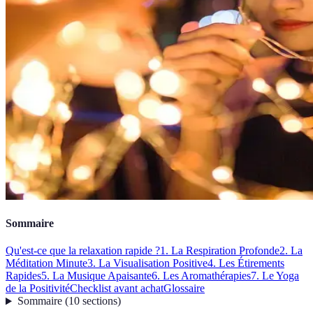
Sommaire
Qu'est-ce que la relaxation rapide ?
1. La Respiration Profonde
2. La
Méditation Minute
3. La Visualisation Positive
4. Les Étirements
Rapides
5. La Musique Apaisante
6. Les Aromathérapies
7. Le Yoga
de la Positivité
Checklist avant achat
Glossaire
Sommaire
(
10
sections
)