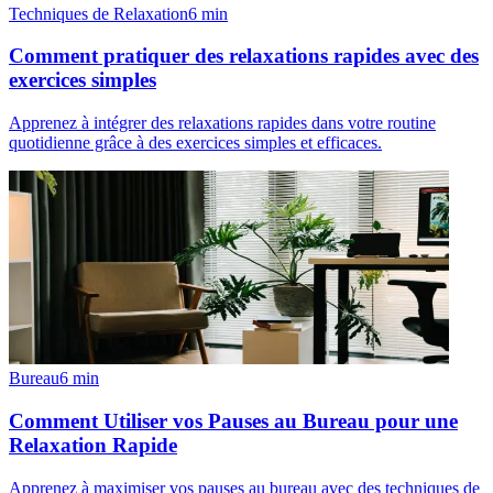
Techniques de Relaxation
6
min
Comment pratiquer des relaxations rapides avec des
exercices simples
Apprenez à intégrer des relaxations rapides dans votre routine
quotidienne grâce à des exercices simples et efficaces.
Bureau
6
min
Comment Utiliser vos Pauses au Bureau pour une
Relaxation Rapide
Apprenez à maximiser vos pauses au bureau avec des techniques de