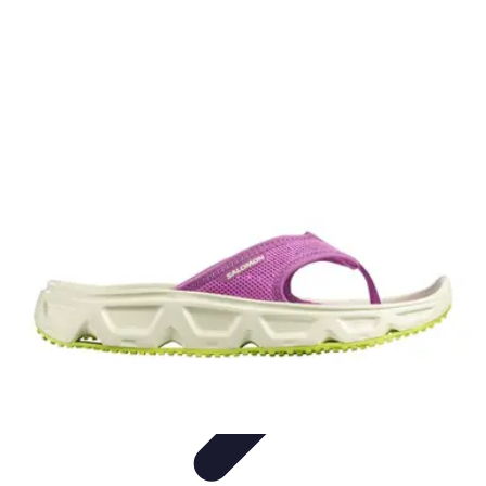
Relaxations Rapides
Techniques de Relaxation
Conseils Pratiques
Routine
quotidienne
Technologie
Routines
Relaxations Rapides