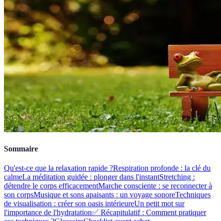
Sommaire
Qu'est-ce que la relaxation rapide ?
Respiration profonde : la clé du
calme
La méditation guidée : plonger dans l'instant
Stretching :
détendre le corps efficacement
Marche consciente : se reconnecter à
son corps
Musique et sons apaisants : un voyage sonore
Techniques
de visualisation : créer son oasis intérieure
Un petit mot sur
l'importance de l'hydratation
✅ Récapitulatif : Comment pratiquer