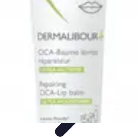
Relaxations Rapides
Techniques de Relaxation
Conseils Pratiques
Routine
quotidienne
Technologie
Routines
Relaxations Rapides