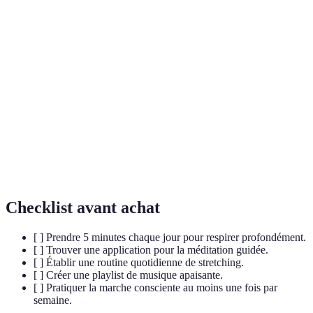
Terme
Définition
Relaxation
Techniques permettant une réduction immédiate
rapide
des niveaux de stress.
Pleine
État de conscience qui met l'accent sur
conscience
l'acceptation de l'instant présent.
Technique de relaxation qui consiste à imaginer
Visualisation
des images ou des scénarios apaisants.
Checklist avant achat
[ ] Prendre 5 minutes chaque jour pour respirer profondément.
[ ] Trouver une application pour la méditation guidée.
[ ] Établir une routine quotidienne de stretching.
[ ] Créer une playlist de musique apaisante.
[ ] Pratiquer la marche consciente au moins une fois par
semaine.