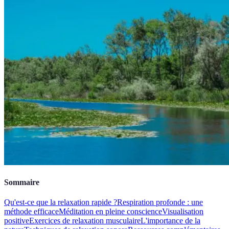
Sommaire
Qu'est-ce que la relaxation rapide ?
Respiration profonde : une
méthode efficace
Méditation en pleine conscience
Visualisation
positive
Exercices de relaxation musculaire
L'importance de la