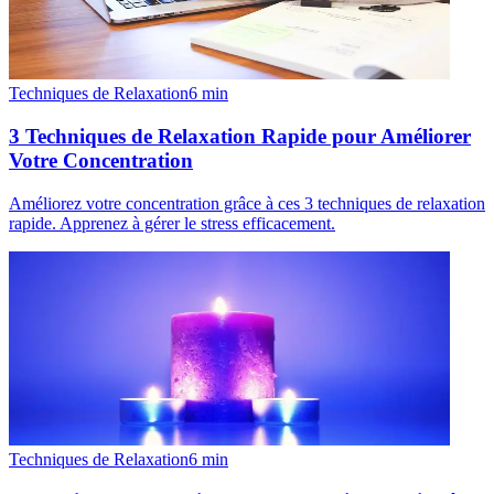
Techniques de Relaxation
6
min
3 Techniques de Relaxation Rapide pour Améliorer
Votre Concentration
Améliorez votre concentration grâce à ces 3 techniques de relaxation
rapide. Apprenez à gérer le stress efficacement.
Techniques de Relaxation
6
min