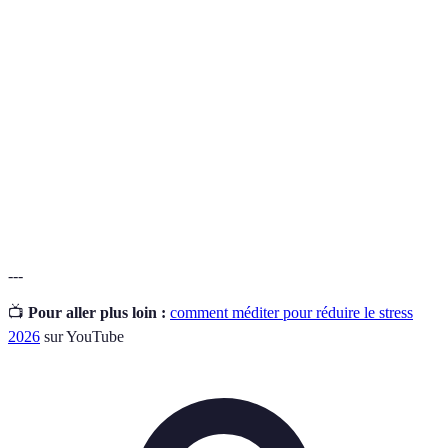
Relaxation
Technique visant à relâcher les tensions physiques
Musculaire
accumulation.
Pratique d'attention et de concentration sur le
Méditation
moment présent.
Technique d'imaginer des situations agréables
Visualisation
pour favoriser le bien-être.
---
📺
Pour aller plus loin :
comment méditer pour réduire le stress
2026
sur YouTube