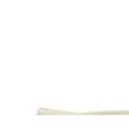
Relaxations Rapides
Techniques de Relaxation
Conseils Pratiques
Routine quotidienne
Tech
Relaxations Rapides