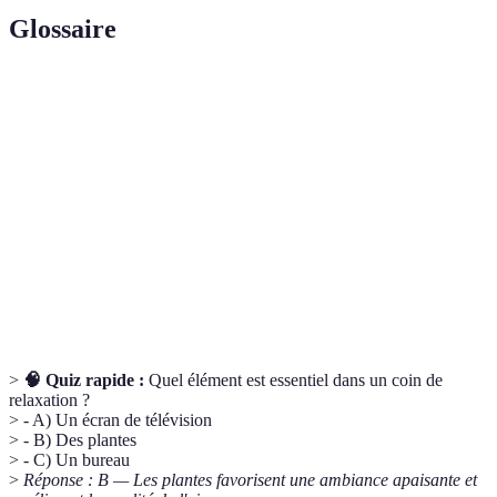
Glossaire
Terme
Définition
Ambiance
Ensemble des impressions créées par un espace.
Huile extraite de plantes utilisées pour la
Essence
relaxation.
Espace
Espace pouvant être réorganisé facilement selon
modulable
les besoins.
>
🧠 Quiz rapide :
Quel élément est essentiel dans un coin de
relaxation ?
> - A) Un écran de télévision
> - B) Des plantes
> - C) Un bureau
>
Réponse : B — Les plantes favorisent une ambiance apaisante et