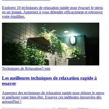
Explorez 10 techniques de relaxation rapide pour évacuer le stress
en un instant. Apprenez à vous détendre efficacement et retrouvez
votre équilibre.
Techniques de Relaxation
5
min
Les meilleures techniques de relaxation rapide à
essayer
Apprenez des techniques de relaxation rapide pour réduire le stress
et améliorer votre bien-être. Essayez ces méthodes éprouvées dès
aujourd'hui !