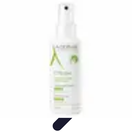
Relaxations Rapides
Techniques de Relaxation
Conseils Pratiques
Routine
quotidienne
Technologie
Routines
Relaxations Rapides