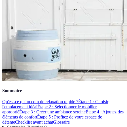
Sommaire
Qu'est-ce qu'un coin de relaxation rapide ?
Étape 1 : Choisir
l'emplacement idéal
Étape 2 : Sélectionner le mobilier
approprié
Étape 3 : Créer une ambiance sereine
Étape 4 : Ajoutez des
éléments de confort
Étape 5 : Profitez de votre espace de
détente
Checklist avant achat
Glossaire