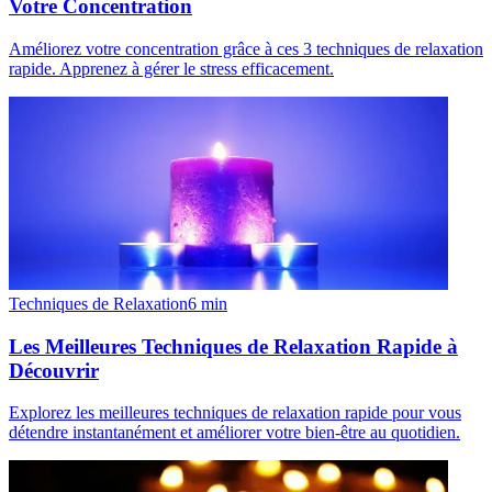
Votre Concentration
Améliorez votre concentration grâce à ces 3 techniques de relaxation
rapide. Apprenez à gérer le stress efficacement.
Techniques de Relaxation
6
min
Les Meilleures Techniques de Relaxation Rapide à
Découvrir
Explorez les meilleures techniques de relaxation rapide pour vous
détendre instantanément et améliorer votre bien-être au quotidien.