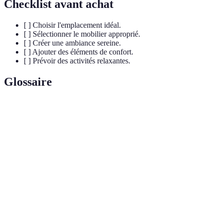
Checklist avant achat
[ ] Choisir l'emplacement idéal.
[ ] Sélectionner le mobilier approprié.
[ ] Créer une ambiance sereine.
[ ] Ajouter des éléments de confort.
[ ] Prévoir des activités relaxantes.
Glossaire
Terme
Définition
Pratique utilisant des huiles essentielles pour le
Aromathérapie
bien-être.
Espace de
Coin spécialement conçu pour favoriser le
détente
repos et la relaxation.
Mobilier
Mobilier conçu pour offrir confort et soutien au
ergonomique
corps.