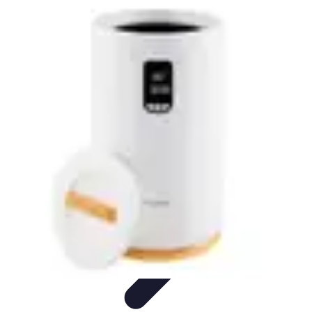
Relaxations Rapides
Techniques de Relaxation
Conseils Pratiques
Routine
quotidienne
Technologie
Routines
Relaxations Rapides