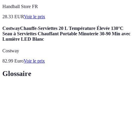
Handball Store FR
28.33
EUR
Voir le prix
CostwayChauffe-Serviettes 20 L Température Élevée 130°C
Seau à Serviettes Chauffant Portable Minuterie 30-90 Min avec
Lumière LED Blanc
Costway
82.99
Euro
Voir le prix
Glossaire
Terme
Définition
Routine
Ensemble d'activités régulières et planifiées.
Relaxation
État d'apaisement physique et mental.
Techniques de
Méthodes utilisées pour réduire le stress et