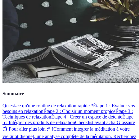
Sommaire
Qu'est-ce qu'une routine de relaxation rapide ?
Étape 1 : Évaluer vos
besoins en relaxation
Étape 2 : Choisir un moment propice
Étape 3 :
Techniques de relaxation
Étape 4 : Créer un espace de détente
Étape
5 : Intégrer des produits de relaxation
Checklist avant achat
Glossaire
📺 Pour aller plus loin :* [Comment intégrer la méditation à votre
vie quotidienne], une analyse complète de la méditation. Recherchez