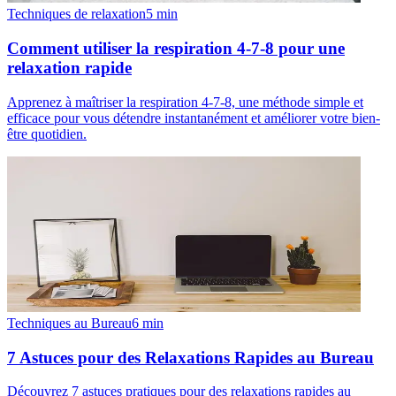
Techniques de relaxation
5
min
Comment utiliser la respiration 4-7-8 pour une
relaxation rapide
Apprenez à maîtriser la respiration 4-7-8, une méthode simple et
efficace pour vous détendre instantanément et améliorer votre bien-
être quotidien.
Techniques au Bureau
6
min
7 Astuces pour des Relaxations Rapides au Bureau
Découvrez 7 astuces pratiques pour des relaxations rapides au