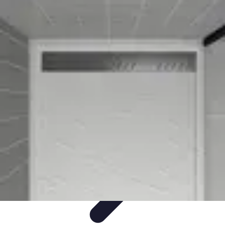
Relaxations Rapides
Techniques de Relaxation
Conseils Pratiques
Routine
quotidienne
Technologie
Routines
Relaxations Rapides