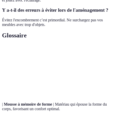
et jouez avec l'éclairage.
Y a-t-il des erreurs à éviter lors de l'aménagement ?
Évitez l'encombrement c’est primordial. Ne surchargez pas vos
meubles avec trop d'objets.
Glossaire
Terme
Définition
Pratique mentale visant à focaliser l'attention et à
Méditation
réduire le stress.
Ambiance
Atmosphère propice à la détente, calme et
zen
harmonieuse.
|
Mousse à mémoire de forme
| Matériau qui épouse la forme du
corps, favorisant un confort optimal.