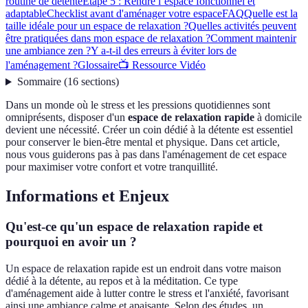
routine de détente
Étape 5 : Rendre l’espace fonctionnel et
adaptable
Checklist avant d'aménager votre espace
FAQ
Quelle est la
taille idéale pour un espace de relaxation ?
Quelles activités peuvent
être pratiquées dans mon espace de relaxation ?
Comment maintenir
une ambiance zen ?
Y a-t-il des erreurs à éviter lors de
l'aménagement ?
Glossaire
📺 Ressource Vidéo
Sommaire
(
16
sections
)
Dans un monde où le stress et les pressions quotidiennes sont
omniprésents, disposer d'un
espace de relaxation rapide
à domicile
devient une nécessité. Créer un coin dédié à la détente est essentiel
pour conserver le bien-être mental et physique. Dans cet article,
nous vous guiderons pas à pas dans l'aménagement de cet espace
pour maximiser votre confort et votre tranquillité.
Informations et Enjeux
Qu'est-ce qu'un espace de relaxation rapide et
pourquoi en avoir un ?
Un espace de relaxation rapide est un endroit dans votre maison
dédié à la détente, au repos et à la méditation. Ce type
d'aménagement aide à lutter contre le stress et l'anxiété, favorisant
ainsi une ambiance calme et apaisante. Selon des études, un