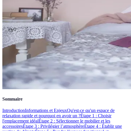
Sommaire
Introduction
Informations et Enjeux
Qu'est-ce qu'un espace de
relaxation rapide et pourquoi en avoir un ?
Étape 1 : Choisir
l'emplacement idéal
Étape 2 : Sélectionner le mobilier et les
accessoires
Étape 3 : Privilégier l’atmosphère
Étape 4 : Établir une