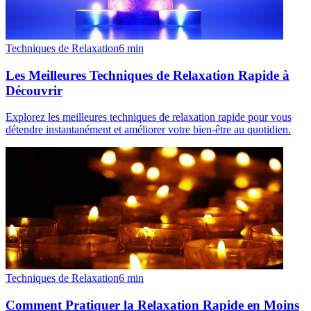
Techniques de Relaxation
6
min
Les Meilleures Techniques de Relaxation Rapide à
Découvrir
Explorez les meilleures techniques de relaxation rapide pour vous
détendre instantanément et améliorer votre bien-être au quotidien.
Techniques de Relaxation
6
min
Comment Pratiquer la Relaxation Rapide en Moins