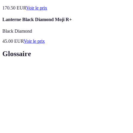
170.50
EUR
Voir le prix
Lanterne Black Diamond Moji R+
Black Diamond
45.00
EUR
Voir le prix
Glossaire
Terme
Définition
Relaxation
Techniques permettant de réduire le stress en
rapide
peu de temps.
Pleine
Pratique visant à se concentrer sur le moment
conscience
présent.
Respiration
Technique de respiration pour apaiser le
profonde
système nerveux.