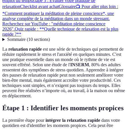
emploi du temps
Étape 5 : Évaluer votre pratique de
relaxation
Checklist avant achat
Glossaire
📺 Pour aller plus loin :
*Comment pratiquer la méditation de pleine conscience*, une
analyse complète de la méditation dans un monde stressant.
Recherchez sur YouTube : "méditation pleine conscience
2026".
Quiz rapide : **Quelle technique de relaxation est la plus
rapide ?**
Sommaire
(
10
sections
)
La
relaxation rapide
est une série de techniques qui permettent de
réduire rapidement le stress et l'anxiété en quelques minutes. C'est
une pratique essentielle dans un monde où le rythme de vie est
souvent effréné. Selon une étude de l'
INSERM
, 80% des adultes
ressentent des symptômes de stress quotidien. Apprendre à intégrer
des pauses de relaxation rapide peut non seulement améliorer votre
bien-être mental, mais également accroître votre productivité. Ces
techniques sont simples, et n’exigent pas toujours du temps. Elles
peuvent être réalisées n’importe où, au travail, à la maison ou même
en déplacement.
Étape 1 : Identifier les moments propices
La première étape pour
intégrer la relaxation rapide
dans votre
quotidien est d'identifier les moments propices. Cela peut être