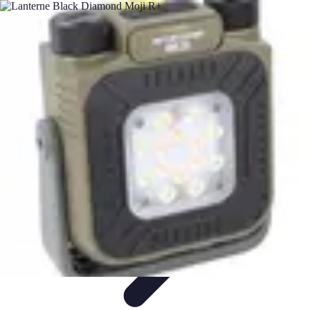
Relaxations Rapides
Techniques de Relaxation
Conseils Pratiques
Routine
quotidienne
Technologie
Routines
Relaxations Rapides