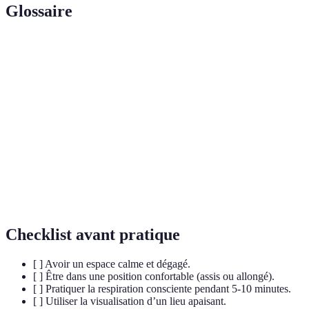
Glossaire
Terme
Définition
Processus de réduction de la tension physique et
Relaxation
mentale.
Technique consistant à imaginer mentalement un
Visualisation
lieu ou une situation apaisante.
Respiration
Pratique de l’attention sur le souffle, utilisée pour
consciente
calmer l’esprit.
Checklist avant pratique
[ ] Avoir un espace calme et dégagé.
[ ] Être dans une position confortable (assis ou allongé).
[ ] Pratiquer la respiration consciente pendant 5-10 minutes.
[ ] Utiliser la visualisation d’un lieu apaisant.