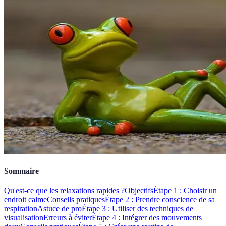
Sommaire
Qu'est-ce que les relaxations rapides ?
Objectifs
Étape 1 : Choisir un
endroit calme
Conseils pratiques
Étape 2 : Prendre conscience de sa
respiration
Astuce de pro
Étape 3 : Utiliser des techniques de
visualisation
Erreurs à éviter
Étape 4 : Intégrer des mouvements