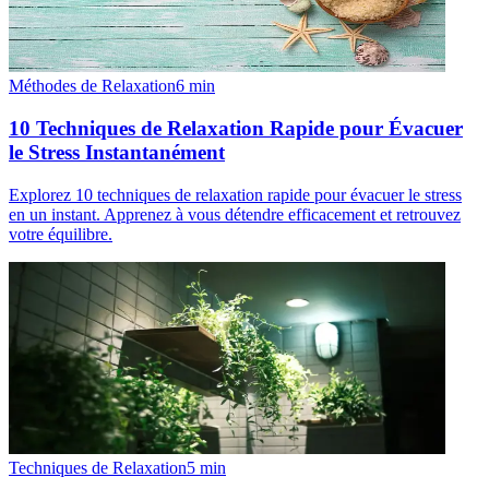
Méthodes de Relaxation
6
min
10 Techniques de Relaxation Rapide pour Évacuer
le Stress Instantanément
Explorez 10 techniques de relaxation rapide pour évacuer le stress
en un instant. Apprenez à vous détendre efficacement et retrouvez
votre équilibre.
Techniques de Relaxation
5
min