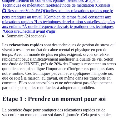
simple
Étirement du cou et des épaules :
Bénéfices :
Étape 5 :
Techniques de méditation rapide
Méthode de méditation :
Conseils :
📺 Ressource Vidéo
FAQ
Quelles sont les relaxations rapides que je
peux pratiquer au travail ?
Combien de temps faut-il consacrer aux
relaxations rapides ?
Les techniques de relaxation sont-elles adaptées
aux enfants ?
À quelle fréquence devrais-je pratiquer ces techniques
?
Glossaire
Checklist avant d'agir
Sommaire
(
24
sections
)
Les
relaxations rapides
sont des techniques de gestion du stress qui
visent à restaurer un état de calme mental et physique en peu de
temps. Avec un monde de plus en plus exigeant, savoir se relaxer
rapidement peut significativement améliorer la qualité de vie. Selon
une étude de l'
INSEE
, près de 20% des Français ressentent un stress
quotidien, ce qui souligne l'importance d'intégrer ces pratiques dans
notre routine. Ces techniques peuvent être appliquées n'importe où,
que ce soit à la maison, au travail, ou même dans les transports en
commun. Elles sont accessibles et ne nécessitent pas d'équipement
particulier, ce qui les rend faciles à adopter au quotidien.
Étape 1 : Prendre un moment pour soi
La première étape pour pratiquer des relaxations rapides est de
s'accorder un moment pour soi dans la journée. Cela peut sembler