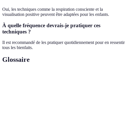
Oui, les techniques comme la respiration consciente et la
visualisation positive peuvent être adaptées pour les enfants.
À quelle fréquence devrais-je pratiquer ces
techniques ?
Il est recommandé de les pratiquer quotidiennement pour en ressentir
tous les bienfaits.
Glossaire
Terme
Définition
État de calme physique et mental visant à réduire
Relaxation
le stress et la tension.
Technique qui consiste à imaginer des scénarios
Visualisation
agréables pour induire la relaxation.