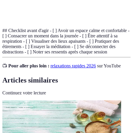
Pratique mentale qui implique le focus et
Méditation
l'attention sur un objet, un son ou la respiration
afin de parvenir à un état de paix intérieure.
## Checklist avant d'agir - [ ] Avoir un espace calme et confortable -
[ ] Consacrer un moment dans la journée - [ ] Être attentif à sa
respiration - [ ] Visualiser des lieux apaisants - [ ] Pratiquer des
étirements - [ ] Essayer la méditation - [ ] Se déconnecter des
distractions - [ ] Noter ses ressentis après chaque session
📺
Pour aller plus loin :
relaxations rapides 2026
sur YouTube
Articles similaires
Continuez votre lecture