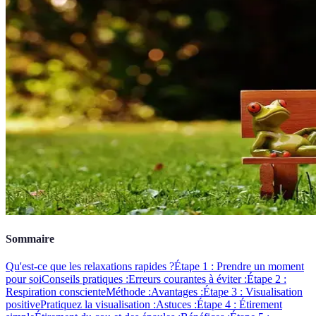
Sommaire
Qu'est-ce que les relaxations rapides ?
Étape 1 : Prendre un moment
pour soi
Conseils pratiques :
Erreurs courantes à éviter :
Étape 2 :
Respiration consciente
Méthode :
Avantages :
Étape 3 : Visualisation
positive
Pratiquez la visualisation :
Astuces :
Étape 4 : Étirement