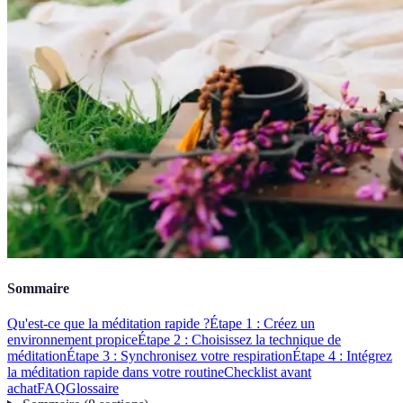
Sommaire
Qu'est-ce que la méditation rapide ?
Étape 1 : Créez un
environnement propice
Étape 2 : Choisissez la technique de
méditation
Étape 3 : Synchronisez votre respiration
Étape 4 : Intégrez
la méditation rapide dans votre routine
Checklist avant
achat
FAQ
Glossaire