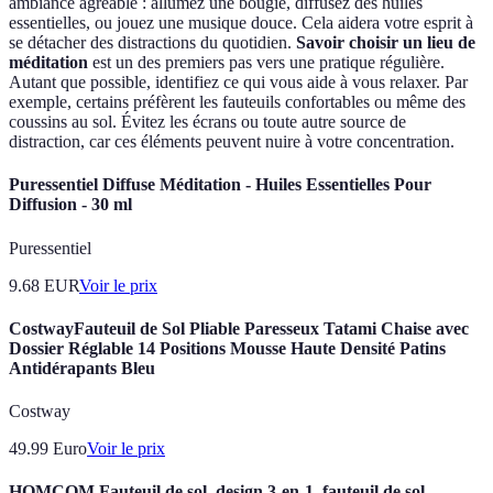
ambiance agréable : allumez une bougie, diffusez des huiles
essentielles, ou jouez une musique douce. Cela aidera votre esprit à
se détacher des distractions du quotidien.
Savoir choisir un lieu de
méditation
est un des premiers pas vers une pratique régulière.
Autant que possible, identifiez ce qui vous aide à vous relaxer. Par
exemple, certains préfèrent les fauteuils confortables ou même des
coussins au sol. Évitez les écrans ou toute autre source de
distraction, car ces éléments peuvent nuire à votre concentration.
Puressentiel Diffuse Méditation - Huiles Essentielles Pour
Diffusion - 30 ml
Puressentiel
9.68
EUR
Voir le prix
CostwayFauteuil de Sol Pliable Paresseux Tatami Chaise avec
Dossier Réglable 14 Positions Mousse Haute Densité Patins
Antidérapants Bleu
Costway
49.99
Euro
Voir le prix
HOMCOM Fauteuil de sol, design 3-en-1, fauteuil de sol