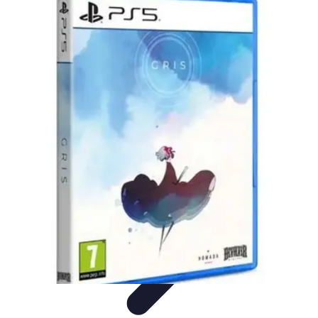
Relaxations Rapides
Techniques de Relaxation
Conseils Pratiques
Routine
quotidienne
Technologie
Routines
Relaxations Rapides