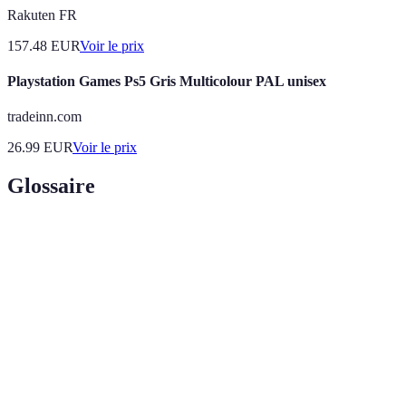
Rakuten FR
157.48
EUR
Voir le prix
Playstation Games Ps5 Gris Multicolour PAL unisex
tradeinn.com
26.99
EUR
Voir le prix
Glossaire
Terme
Définition
Pratique visant à concentrer l'esprit pour atteindre
Méditation
un état de sérénité et de clarté.
Pleine
État d'être conscient et présent dans l’instant sans
conscience
jugement.
Technique de respiration où l'on se concentre sur le