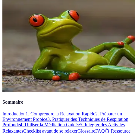
Sommaire
Introduction
1. Comprendre la Relaxation Rapide
2. Préparer un
Environnement Propice
3. Pratiquer des Techniques de Respiration
Profonde
4. Utiliser la Méditation Guidée
5. Intégrer des Activités
Relaxantes
Checklist avant de se relaxer
Glossaire
FAQ
📺 Ressource