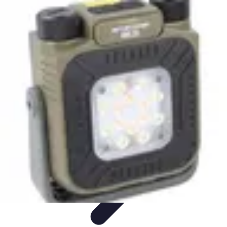
Relaxations Rapides
Techniques de Relaxation
Conseils Pratiques
Routine
quotidienne
Technologie
Routines
Relaxations Rapides