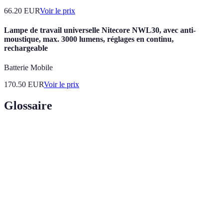
66.20
EUR
Voir le prix
Lampe de travail universelle Nitecore NWL30, avec anti-
moustique, max. 3000 lumens, réglages en continu,
rechargeable
Batterie Mobile
170.50
EUR
Voir le prix
Glossaire
Terme
Définition
Relaxation
État d'apaisement mental et physique.
Méditation
Technique de pleine conscience avec un
guidée
instructeur qui guide la pratique.
Respiration
Technique de relaxation impliquant des