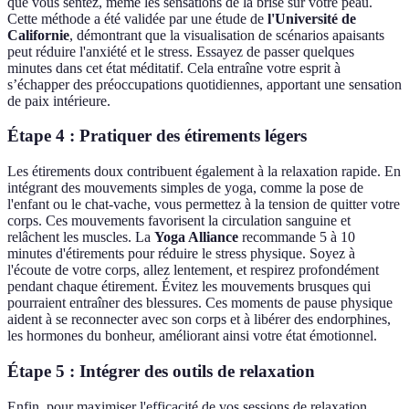
que vous sentez, même les sensations de la brise sur votre peau.
Cette méthode a été validée par une étude de
l'Université de
Californie
, démontrant que la visualisation de scénarios apaisants
peut réduire l'anxiété et le stress. Essayez de passer quelques
minutes dans cet état méditatif. Cela entraîne votre esprit à
s’échapper des préoccupations quotidiennes, apportant une sensation
de paix intérieure.
Étape 4 : Pratiquer des étirements légers
Les étirements doux contribuent également à la relaxation rapide. En
intégrant des mouvements simples de yoga, comme la pose de
l'enfant ou le chat-vache, vous permettez à la tension de quitter votre
corps. Ces mouvements favorisent la circulation sanguine et
relâchent les muscles. La
Yoga Alliance
recommande 5 à 10
minutes d'étirements pour réduire le stress physique. Soyez à
l'écoute de votre corps, allez lentement, et respirez profondément
pendant chaque étirement. Évitez les mouvements brusques qui
pourraient entraîner des blessures. Ces moments de pause physique
aident à se reconnecter avec son corps et à libérer des endorphines,
les hormones du bonheur, améliorant ainsi votre état émotionnel.
Étape 5 : Intégrer des outils de relaxation
Enfin, pour maximiser l'efficacité de vos sessions de relaxation