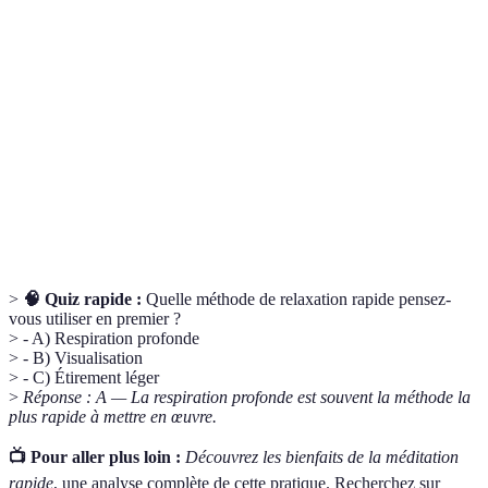
Relaxation
Technique permettant de réduire rapidement le
rapide
stress et l'anxiété.
Pratique mentale consistant à imaginer des
Visualisation
scènes apaisantes.
Respiration
Technique de respiration qui aide à réduire
profonde
l'agitation mentale.
>
🧠 Quiz rapide :
Quelle méthode de relaxation rapide pensez-
vous utiliser en premier ?
> - A) Respiration profonde
> - B) Visualisation
> - C) Étirement léger
>
Réponse : A — La respiration profonde est souvent la méthode la
plus rapide à mettre en œuvre.
📺 Pour aller plus loin :
Découvrez les bienfaits de la méditation
rapide
, une analyse complète de cette pratique. Recherchez sur