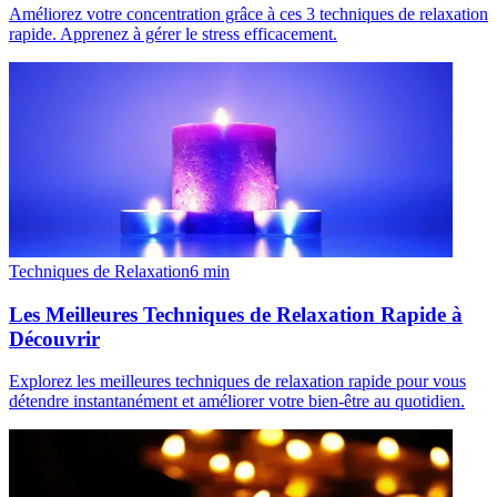
Améliorez votre concentration grâce à ces 3 techniques de relaxation
rapide. Apprenez à gérer le stress efficacement.
Techniques de Relaxation
6
min
Les Meilleures Techniques de Relaxation Rapide à
Découvrir
Explorez les meilleures techniques de relaxation rapide pour vous
détendre instantanément et améliorer votre bien-être au quotidien.