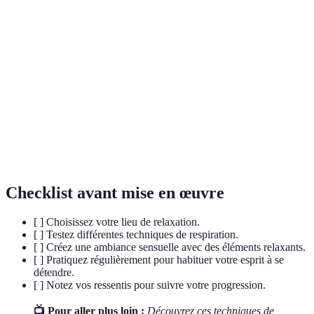
Relaxation
Techniques permettant de réduire rapidement le
rapide
stress et d'apporter un bien-être physique et mental.
Pratique mentale consistant à porter son attention sur
Méditation
un objet, une pensée ou la respiration, permettant de
calmer l'esprit.
État de conscience dans lequel un individu est
Pleine
pleinement attentif au moment présent, sans
conscience
jugement.
Checklist avant mise en œuvre
[ ] Choisissez votre lieu de relaxation.
[ ] Testez différentes techniques de respiration.
[ ] Créez une ambiance sensuelle avec des éléments relaxants.
[ ] Pratiquez régulièrement pour habituer votre esprit à se
détendre.
[ ] Notez vos ressentis pour suivre votre progression.
📺 Pour aller plus loin :
Découvrez ces techniques de