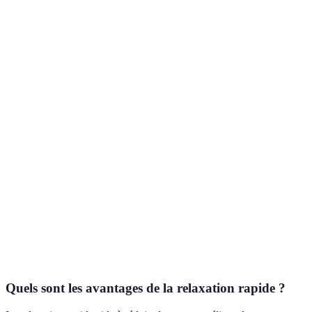
Technique
Avantages
Durée recommandée
Difficulté
Respiration
Rapidité
5-10 minutes
Facile
contrôlée
d'effet
Méditation
Réduction du
pleine
5-30 minutes
Moyenne
stress
conscience
Activation
Expérience
10-20 minutes
Facile
des sens
enrichie
Exercice
Amélioration
physique
15-30 minutes
Moyenne
de la santé
léger
Quels sont les avantages de la relaxation rapide ?