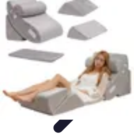
Relaxations Rapides
Techniques de Relaxation
Conseils Pratiques
Routine
quotidienne
Technologie
Routines
Relaxations Rapides