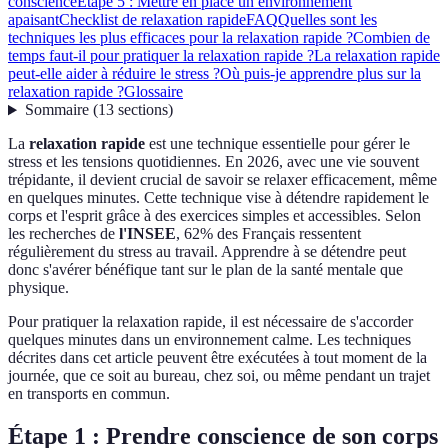
conscience
Étape 5 : Mettre en place un environnement
apaisant
Checklist de relaxation rapide
FAQ
Quelles sont les
techniques les plus efficaces pour la relaxation rapide ?
Combien de
temps faut-il pour pratiquer la relaxation rapide ?
La relaxation rapide
peut-elle aider à réduire le stress ?
Où puis-je apprendre plus sur la
relaxation rapide ?
Glossaire
Sommaire
(
13
sections
)
La
relaxation rapide
est une technique essentielle pour gérer le
stress et les tensions quotidiennes. En 2026, avec une vie souvent
trépidante, il devient crucial de savoir se relaxer efficacement, même
en quelques minutes. Cette technique vise à détendre rapidement le
corps et l'esprit grâce à des exercices simples et accessibles. Selon
les recherches de
l'INSEE
, 62% des Français ressentent
régulièrement du stress au travail. Apprendre à se détendre peut
donc s'avérer bénéfique tant sur le plan de la santé mentale que
physique.
Pour pratiquer la relaxation rapide, il est nécessaire de s'accorder
quelques minutes dans un environnement calme. Les techniques
décrites dans cet article peuvent être exécutées à tout moment de la
journée, que ce soit au bureau, chez soi, ou même pendant un trajet
en transports en commun.
Étape 1 : Prendre conscience de son corps