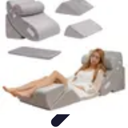
Relaxations Rapides
Techniques de Relaxation
Conseils Pratiques
Routine
quotidienne
Technologie
Routines
Relaxations Rapides