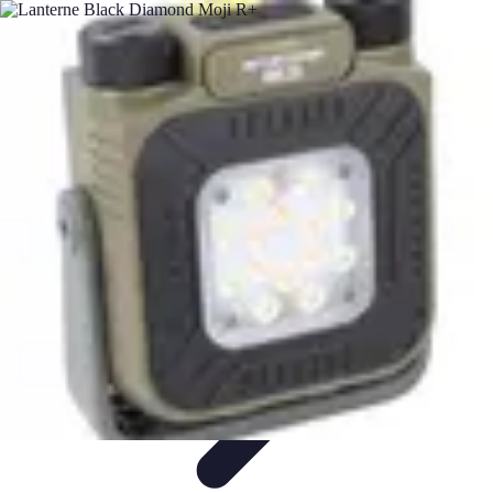
Relaxations Rapides
Techniques de Relaxation
Conseils Pratiques
Routine
quotidienne
Technologie
Routines
Relaxations Rapides