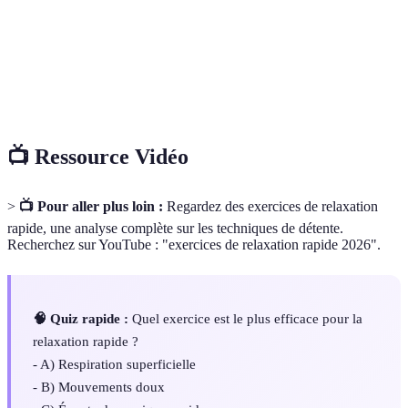
Technique d'imagerie mentale utilisée pour induire
Visualisation
des sensations de bien-être.
Respiration
Technique de respiration visant à maximiser
profonde
l'oxygénation et réduire l'anxiété.
📺 Ressource Vidéo
>
📺 Pour aller plus loin :
Regardez des exercices de relaxation
rapide, une analyse complète sur les techniques de détente.
Recherchez sur YouTube : "exercices de relaxation rapide 2026".
🧠 Quiz rapide :
Quel exercice est le plus efficace pour la
relaxation rapide ?
- A) Respiration superficielle
- B) Mouvements doux