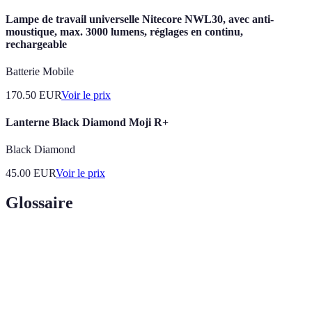
Lampe de travail universelle Nitecore NWL30, avec anti-
moustique, max. 3000 lumens, réglages en continu,
rechargeable
Batterie Mobile
170.50
EUR
Voir le prix
Lanterne Black Diamond Moji R+
Black Diamond
45.00
EUR
Voir le prix
Glossaire
Terme
Définition
Relaxation
Ensemble de techniques permettant de réduire le
rapide
stress en peu de temps.