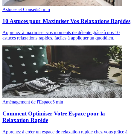
Astuces et Conseils
5
min
10 Astuces pour Maximiser Vos Relaxations Rapides
Apprenez à maximiser vos moments de détente grâce à nos 10
astuces relaxations rapides, faciles à appliquer au quotidien.
Aménagement de l'Espace
5
min
Comment Optimiser Votre Espace pour la
Relaxation Rapide
Apprenez à créer un espace de relaxation rapide chez vous grâce à