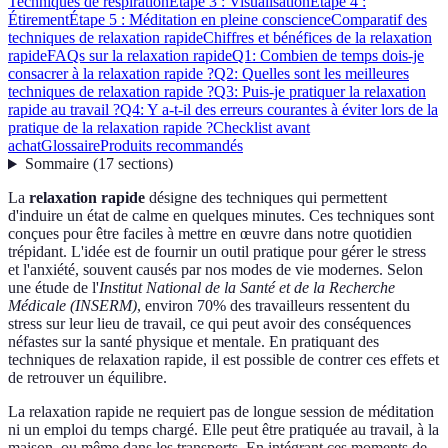
Techniques de respiration
Étape 3 : Visualisation
Étape 4 :
Étirement
Étape 5 : Méditation en pleine conscience
Comparatif des
techniques de relaxation rapide
Chiffres et bénéfices de la relaxation
rapide
FAQs sur la relaxation rapide
Q1: Combien de temps dois-je
consacrer à la relaxation rapide ?
Q2: Quelles sont les meilleures
techniques de relaxation rapide ?
Q3: Puis-je pratiquer la relaxation
rapide au travail ?
Q4: Y a-t-il des erreurs courantes à éviter lors de la
pratique de la relaxation rapide ?
Checklist avant
achat
Glossaire
Produits recommandés
Sommaire
(
17
sections
)
La
relaxation rapide
désigne des techniques qui permettent
d'induire un état de calme en quelques minutes. Ces techniques sont
conçues pour être faciles à mettre en œuvre dans notre quotidien
trépidant. L'idée est de fournir un outil pratique pour gérer le stress
et l'anxiété, souvent causés par nos modes de vie modernes. Selon
une étude de l'
Institut National de la Santé et de la Recherche
Médicale (INSERM)
, environ 70% des travailleurs ressentent du
stress sur leur lieu de travail, ce qui peut avoir des conséquences
néfastes sur la santé physique et mentale. En pratiquant des
techniques de relaxation rapide, il est possible de contrer ces effets et
de retrouver un équilibre.
La relaxation rapide ne requiert pas de longue session de méditation
ni un emploi du temps chargé. Elle peut être pratiquée au travail, à la
maison, ou même dans les transports. En intégrant ces moments de