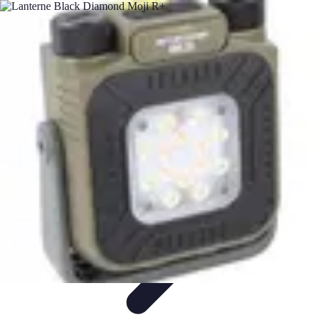
Relaxations Rapides
Techniques de Relaxation
Conseils Pratiques
Routine
quotidienne
Technologie
Routines
Relaxations Rapides