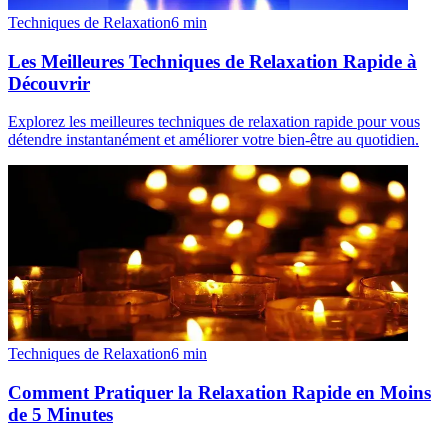
Techniques de Relaxation
6
min
Les Meilleures Techniques de Relaxation Rapide à
Découvrir
Explorez les meilleures techniques de relaxation rapide pour vous
détendre instantanément et améliorer votre bien-être au quotidien.
Techniques de Relaxation
6
min
Comment Pratiquer la Relaxation Rapide en Moins
de 5 Minutes