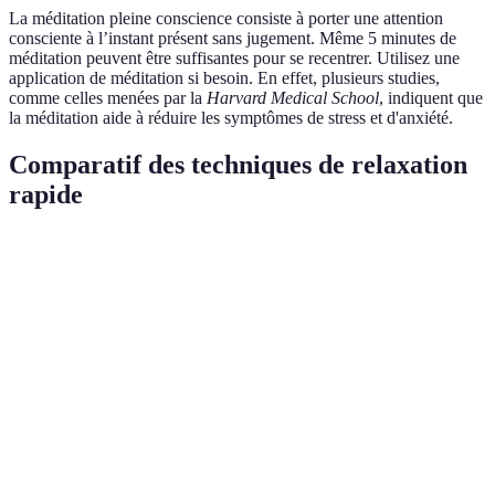
La méditation pleine conscience consiste à porter une attention
consciente à l’instant présent sans jugement. Même 5 minutes de
méditation peuvent être suffisantes pour se recentrer. Utilisez une
application de méditation si besoin. En effet, plusieurs studies,
comme celles menées par la
Harvard Medical School
, indiquent que
la méditation aide à réduire les symptômes de stress et d'anxiété.
Comparatif des techniques de relaxation
rapide
Techniques
Durée
Efficacité
Préparation
Respiration 4-7-
5 minutes
Élevée
Faible
8
5-10
Très
Visualisation
Modérée
minutes
élevée
Étirements
5 minutes
Élevée
Faible