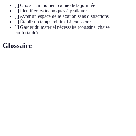
[ ] Choisir un moment calme de la journée
[ ] Identifier les techniques à pratiquer
[ ] Avoir un espace de relaxation sans distractions
[ ] Établir un temps minimal à consacrer
[ ] Garder du matériel nécessaire (coussins, chaise
confortable)
Glossaire
Terme
Définition
État de calme physique et mental, souvent recherché
Relaxation
pour réduire le stress.
Pratique de concentration pour améliorer l'attention
Méditation
et la conscience.
Pleine
État d'être conscient de son environnement et des
conscience
pensées sans jugement.