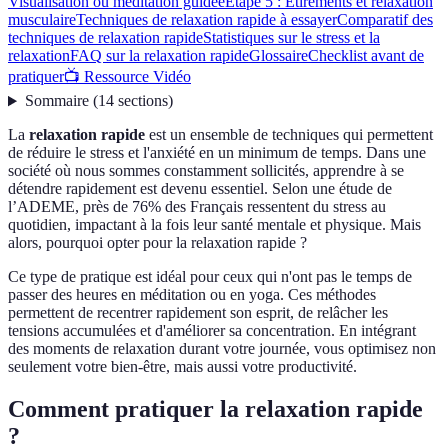
Visualisation ou méditation guidée
Étape 5 : Étirements et relaxation
musculaire
Techniques de relaxation rapide à essayer
Comparatif des
techniques de relaxation rapide
Statistiques sur le stress et la
relaxation
FAQ sur la relaxation rapide
Glossaire
Checklist avant de
pratiquer
📺 Ressource Vidéo
Sommaire
(
14
sections
)
La
relaxation rapide
est un ensemble de techniques qui permettent
de réduire le stress et l'anxiété en un minimum de temps. Dans une
société où nous sommes constamment sollicités, apprendre à se
détendre rapidement est devenu essentiel. Selon une étude de
l’ADEME, près de 76% des Français ressentent du stress au
quotidien, impactant à la fois leur santé mentale et physique. Mais
alors, pourquoi opter pour la relaxation rapide ?
Ce type de pratique est idéal pour ceux qui n'ont pas le temps de
passer des heures en méditation ou en yoga. Ces méthodes
permettent de recentrer rapidement son esprit, de relâcher les
tensions accumulées et d'améliorer sa concentration. En intégrant
des moments de relaxation durant votre journée, vous optimisez non
seulement votre bien-être, mais aussi votre productivité.
Comment pratiquer la relaxation rapide
?