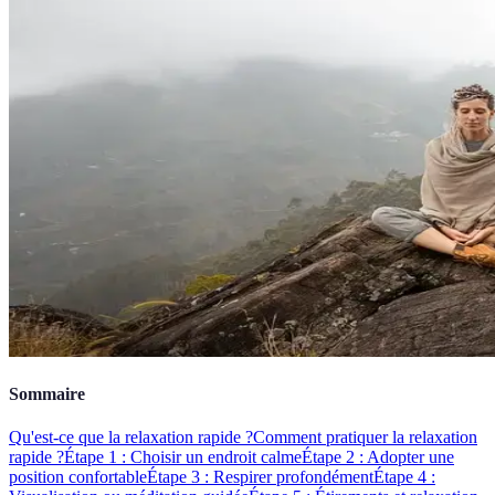
Sommaire
Qu'est-ce que la relaxation rapide ?
Comment pratiquer la relaxation
rapide ?
Étape 1 : Choisir un endroit calme
Étape 2 : Adopter une
position confortable
Étape 3 : Respirer profondément
Étape 4 :