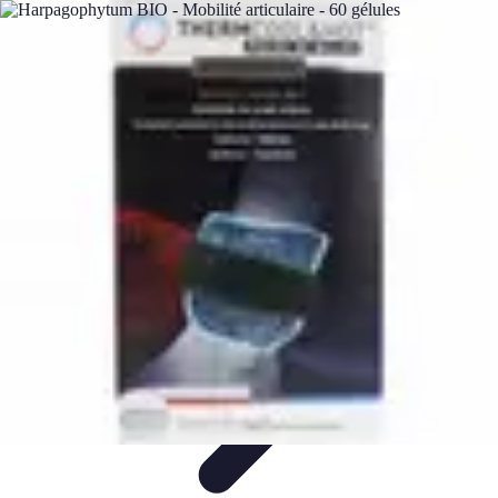
Relaxations Rapides
Techniques de Relaxation
Conseils Pratiques
Routine
quotidienne
Technologie
Routines
Relaxations Rapides