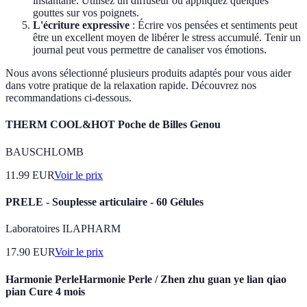
instantané. Utilisez un diffuseur ou appliquez quelques
gouttes sur vos poignets.
L'écriture expressive
: Écrire vos pensées et sentiments peut
être un excellent moyen de libérer le stress accumulé. Tenir un
journal peut vous permettre de canaliser vos émotions.
Nous avons sélectionné plusieurs produits adaptés pour vous aider
dans votre pratique de la relaxation rapide. Découvrez nos
recommandations ci-dessous.
THERM COOL&HOT Poche de Billes Genou
BAUSCHLOMB
11.99
EUR
Voir le prix
PRELE - Souplesse articulaire - 60 Gélules
Laboratoires ILAPHARM
17.90
EUR
Voir le prix
Harmonie PerleHarmonie Perle / Zhen zhu guan ye lian qiao
pian Cure 4 mois