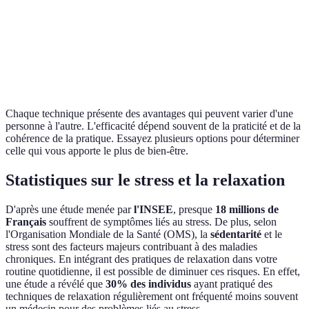
Huiles
1-2
Moyenne
Élevée
Facile
essentielles
min
Écriture
10
Élevée
Élevée
Moyenne
expressive
min
Chaque technique présente des avantages qui peuvent varier d'une
personne à l'autre. L'efficacité dépend souvent de la praticité et de la
cohérence de la pratique. Essayez plusieurs options pour déterminer
celle qui vous apporte le plus de bien-être.
Statistiques sur le stress et la relaxation
D'après une étude menée par
l'INSEE
, presque
18 millions de
Français
souffrent de symptômes liés au stress. De plus, selon
l'Organisation Mondiale de la Santé (OMS), la
sédentarité
et le
stress sont des facteurs majeurs contribuant à des maladies
chroniques. En intégrant des pratiques de relaxation dans votre
routine quotidienne, il est possible de diminuer ces risques. En effet,
une étude a révélé que
30% des individus
ayant pratiqué des
techniques de relaxation régulièrement ont fréquenté moins souvent
un médecin pour des problèmes liés au stress.