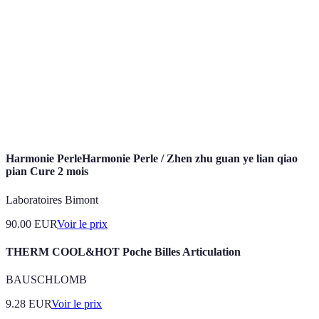
Relaxation
Technique visant à réduire la tension dans le
musculaire
corps.
Méditation
Pratique de concentration pour calmer l'esprit.
Cohérence
Technique de respiration pour harmoniser le
cardiaque
rythme cardiaque.
Harmonie PerleHarmonie Perle / Zhen zhu guan ye lian qiao
pian Cure 2 mois
Laboratoires Bimont
90.00
EUR
Voir le prix
THERM COOL&HOT Poche Billes Articulation
BAUSCHLOMB
9.28
EUR
Voir le prix