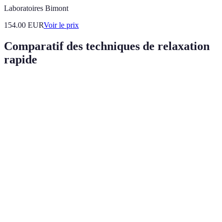
Laboratoires Bimont
154.00
EUR
Voir le prix
Comparatif des techniques de relaxation
rapide
Technique
Durée
Accessibilité
Efficacité
Difficulté
Méditation
5-10
de pleine
Élevée
Élevée
Facile
min
conscience
Cohérence
5 min
Élevée
Élevée
Facile
cardiaque
Yoga des
2-5
Très élevée
Moyenne
Facile
yeux
min