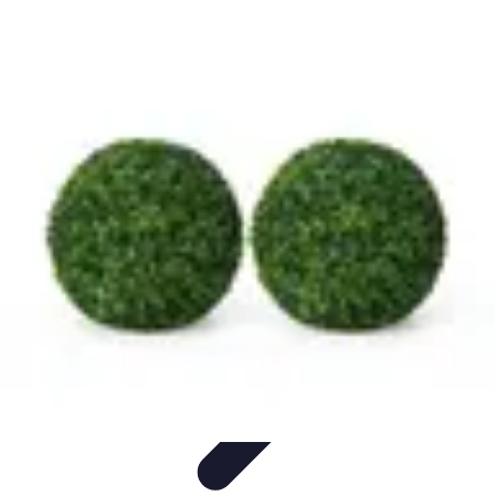
Relaxations Rapides
Techniques de Relaxation
Conseils Pratiques
Routine
quotidienne
Technologie
Routines
Relaxations Rapides