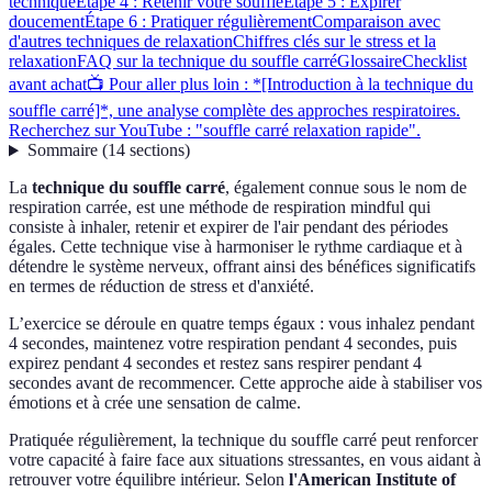
technique
Étape 4 : Retenir votre souffle
Étape 5 : Expirer
doucement
Étape 6 : Pratiquer régulièrement
Comparaison avec
d'autres techniques de relaxation
Chiffres clés sur le stress et la
relaxation
FAQ sur la technique du souffle carré
Glossaire
Checklist
avant achat
📺 Pour aller plus loin : *[Introduction à la technique du
souffle carré]*, une analyse complète des approches respiratoires.
Recherchez sur YouTube : "souffle carré relaxation rapide".
Sommaire
(
14
sections
)
La
technique du souffle carré
, également connue sous le nom de
respiration carrée, est une méthode de respiration mindful qui
consiste à inhaler, retenir et expirer de l'air pendant des périodes
égales. Cette technique vise à harmoniser le rythme cardiaque et à
détendre le système nerveux, offrant ainsi des bénéfices significatifs
en termes de réduction de stress et d'anxiété.
L’exercice se déroule en quatre temps égaux : vous inhalez pendant
4 secondes, maintenez votre respiration pendant 4 secondes, puis
expirez pendant 4 secondes et restez sans respirer pendant 4
secondes avant de recommencer. Cette approche aide à stabiliser vos
émotions et à crée une sensation de calme.
Pratiquée régulièrement, la technique du souffle carré peut renforcer
votre capacité à faire face aux situations stressantes, en vous aidant à
retrouver votre équilibre intérieur. Selon
l'American Institute of