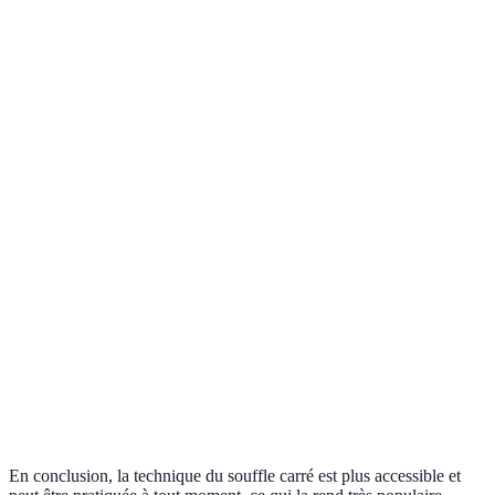
efficaces
Utile pour
Méthode de
une
relaxation
15-20 minutes
relaxation
progressive
profonde
Excellente
pour une
Méditation
10-30 minutes
séance de
Mindfulness
méditation
prolongée
Pratique
holistique
Yoga
20-30 minutes
combinant
respiratoire
corps et
esprit
En conclusion, la technique du souffle carré est plus accessible et