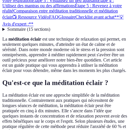
votre respiration
Étape 3 : Visualisez un lieu apaisant
Étape 4 :
Utilisez des mantras ou des affirmations
Étape 5 : Revenez à votre
réalité
Comparaison entre méditation traditionnelle et méditation
éclair
📺 Ressource Vidéo
FAQ
Glossaire
Checklist avant achat
**💡
Avis d'expert :**
Sommaire
(
15
sections
)
La
méditation éclair
est une technique de relaxation qui permet, en
seulement quelques minutes, d'atteindre un état de calme et de
sérénité. Dans notre monde moderne où le stress et la pression sont
omniprésents, apprendre à méditer rapidement peut s'avérer être un
outil précieux pour améliorer notre bien-être quotidien. Cet article
est un guide pratique qui vous apprendra à utiliser la méditation
éclair pour vous détendre, même dans les moments les plus chargés.
Qu'est-ce que la méditation éclair ?
La méditation éclair est une approche simplifiée de la méditation
traditionnelle. Contrairement aux pratiques qui nécessitent de
longues séances de méditation, la méditation éclair peut être
pratiquée en cinq à dix minutes. Elle s’ancre dans l’idée que
quelques instants de concentration et de relaxation peuvent avoir des
effets bénéfiques sur le corps et l'esprit. Selon plusieurs études, une
pratique régulière de cette méthode peut réduire l'anxiété de 60 % et