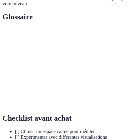
votre niveau.
Glossaire
Terme
Définition
Pratique mentale visant à atteindre un état de paix
Méditation
intérieure et de concentration.
Technique consistant à imaginer des scènes
Visualisation
relaxantes pour induire la détente.
Mot ou phrase répétée pour se concentrer et
Mantra
apaiser l'esprit.
Checklist avant achat
[ ] Choisir un espace calme pour méditer
[ ] Expérimenter avec différentes visualisations