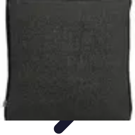
Relaxations Rapides
Techniques de Relaxation
Conseils Pratiques
Routine
quotidienne
Technologie
Routines
Relaxations Rapides