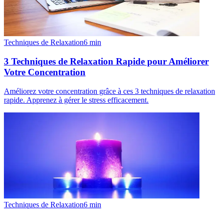
Techniques de Relaxation
6
min
3 Techniques de Relaxation Rapide pour Améliorer
Votre Concentration
Améliorez votre concentration grâce à ces 3 techniques de relaxation
rapide. Apprenez à gérer le stress efficacement.
Techniques de Relaxation
6
min