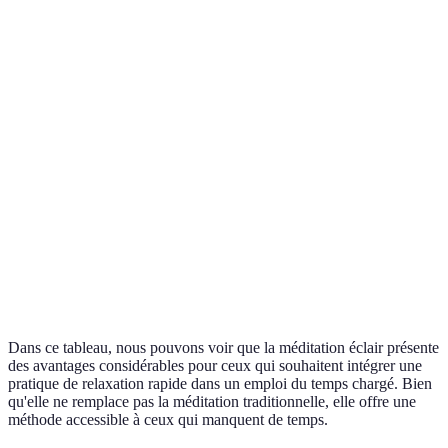
Durée
20-60 minutes
5-10 minutes
Facile à intégrer à
Accessibilité
Nécessite de la préparation
la routine
Profondeur
de
Profonde
Modérée
relaxation
Effets à
Positifs à court
Élevés
long terme
terme
Dans ce tableau, nous pouvons voir que la méditation éclair présente
des avantages considérables pour ceux qui souhaitent intégrer une
pratique de relaxation rapide dans un emploi du temps chargé. Bien
qu'elle ne remplace pas la méditation traditionnelle, elle offre une
méthode accessible à ceux qui manquent de temps.