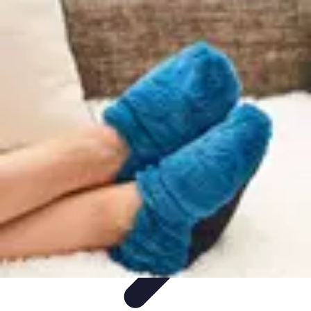
Relaxations Rapides
Techniques de Relaxation
Conseils Pratiques
Routine
quotidienne
Technologie
Routines
Relaxations Rapides