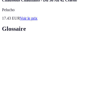
Chaussons Chauffants - Du 36 Au 42 Céleste
Pelucho
17.43
EUR
Voir le prix
Glossaire
Terme
Définition
Pratique qui consiste à porter attention de
Mindfulness
manière délibérée et non critique au moment
présent.
Respiration
Technique de respiration profonde qui aide à
diaphragmatique
diminuer le stress et l'anxiété.
Technique de méditation où une personne est
Méditation
guidée par une voix, facilitant le processus de
guidée
relaxation.