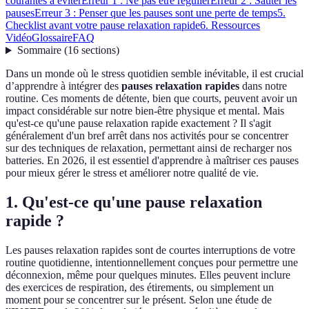
courantes à éviter
Erreur 1 : Ne pas être régulier
Erreur 2 : Sauter les
pauses
Erreur 3 : Penser que les pauses sont une perte de temps
5.
Checklist avant votre pause relaxation rapide
6. Ressources
Vidéo
Glossaire
FAQ
Sommaire
(
16
sections
)
Dans un monde où le stress quotidien semble inévitable, il est crucial
d’apprendre à intégrer des
pauses relaxation rapides
dans notre
routine. Ces moments de détente, bien que courts, peuvent avoir un
impact considérable sur notre bien-être physique et mental. Mais
qu'est-ce qu'une pause relaxation rapide exactement ? Il s'agit
généralement d'un bref arrêt dans nos activités pour se concentrer
sur des techniques de relaxation, permettant ainsi de recharger nos
batteries. En 2026, il est essentiel d'apprendre à maîtriser ces pauses
pour mieux gérer le stress et améliorer notre qualité de vie.
1. Qu'est-ce qu'une pause relaxation
rapide ?
Les pauses relaxation rapides sont de courtes interruptions de votre
routine quotidienne, intentionnellement conçues pour permettre une
déconnexion, même pour quelques minutes. Elles peuvent inclure
des exercices de respiration, des étirements, ou simplement un
moment pour se concentrer sur le présent. Selon une étude de