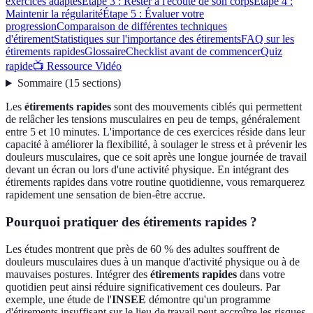
exercices adaptés
Étape 3 : Rester à l'écoute de son corps
Étape 4 :
Maintenir la régularité
Étape 5 : Évaluer votre
progression
Comparaison de différentes techniques
d'étirement
Statistiques sur l'importance des étirements
FAQ sur les
étirements rapides
Glossaire
Checklist avant de commencer
Quiz
rapide
📺 Ressource Vidéo
Sommaire
(
15
sections
)
Les
étirements rapides
sont des mouvements ciblés qui permettent
de relâcher les tensions musculaires en peu de temps, généralement
entre 5 et 10 minutes. L'importance de ces exercices réside dans leur
capacité à améliorer la flexibilité, à soulager le stress et à prévenir les
douleurs musculaires, que ce soit après une longue journée de travail
devant un écran ou lors d'une activité physique. En intégrant des
étirements rapides dans votre routine quotidienne, vous remarquerez
rapidement une sensation de bien-être accrue.
Pourquoi pratiquer des étirements rapides ?
Les études montrent que près de 60 % des adultes souffrent de
douleurs musculaires dues à un manque d'activité physique ou à de
mauvaises postures. Intégrer des
étirements rapides
dans votre
quotidien peut ainsi réduire significativement ces douleurs. Par
exemple, une étude de l'
INSEE
démontre qu'un programme
d'étirements insuffisant sur le lieu de travail peut accroître les risques