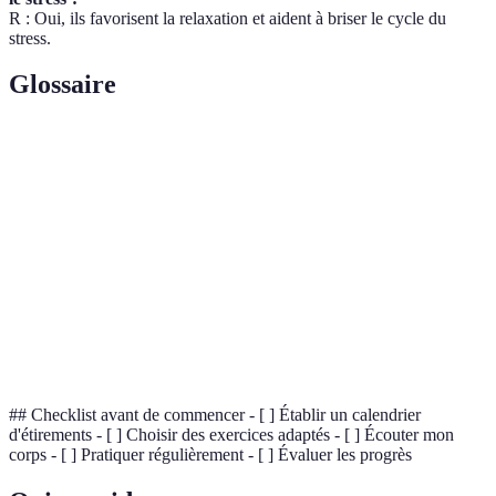
R : Oui, ils favorisent la relaxation et aident à briser le cycle du
stress.
Glossaire
Terme
Définition
Mouvements pour allonger et détendre les
Étirages
muscles.
Flexibilité
Capacité d'un muscle à s'étendre sans douleur.
Tension
État où les muscles se contractent, provoquant
musculaire
des douleurs.
## Checklist avant de commencer - [ ] Établir un calendrier
d'étirements - [ ] Choisir des exercices adaptés - [ ] Écouter mon
corps - [ ] Pratiquer régulièrement - [ ] Évaluer les progrès