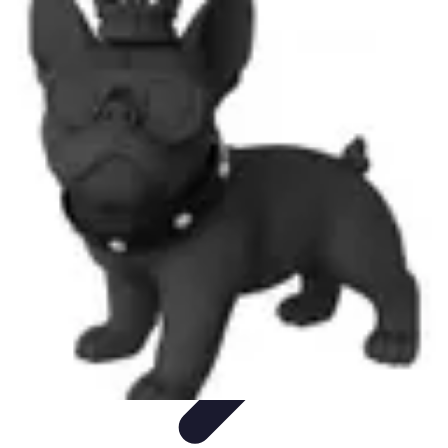
Relaxations Rapides
Techniques de Relaxation
Conseils Pratiques
Routine
quotidienne
Technologie
Routines
Relaxations Rapides