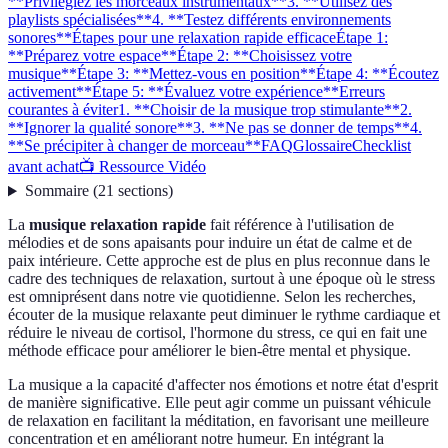
**Privilégiez les morceaux instrumentaux**
3. **Utilisez des
playlists spécialisées**
4. **Testez différents environnements
sonores**
Étapes pour une relaxation rapide efficace
Étape 1:
**Préparez votre espace**
Étape 2: **Choisissez votre
musique**
Étape 3: **Mettez-vous en position**
Étape 4: **Écoutez
activement**
Étape 5: **Évaluez votre expérience**
Erreurs
courantes à éviter
1. **Choisir de la musique trop stimulante**
2.
**Ignorer la qualité sonore**
3. **Ne pas se donner de temps**
4.
**Se précipiter à changer de morceau**
FAQ
Glossaire
Checklist
avant achat
📺 Ressource Vidéo
Sommaire
(
21
sections
)
La
musique relaxation rapide
fait référence à l'utilisation de
mélodies et de sons apaisants pour induire un état de calme et de
paix intérieure. Cette approche est de plus en plus reconnue dans le
cadre des techniques de relaxation, surtout à une époque où le stress
est omniprésent dans notre vie quotidienne. Selon les recherches,
écouter de la musique relaxante peut diminuer le rythme cardiaque et
réduire le niveau de cortisol, l'hormone du stress, ce qui en fait une
méthode efficace pour améliorer le bien-être mental et physique.
La musique a la capacité d'affecter nos émotions et notre état d'esprit
de manière significative. Elle peut agir comme un puissant véhicule
de relaxation en facilitant la méditation, en favorisant une meilleure
concentration et en améliorant notre humeur. En intégrant la