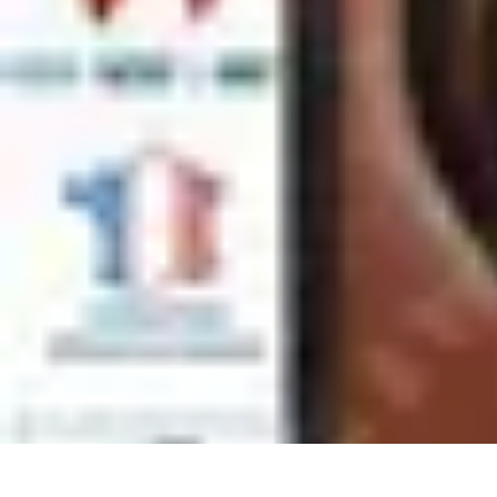
Relaxations Rapides
Techniques de Relaxation
Conseils Pratiques
Routine quotidienne
Tech
Relaxations Rapides