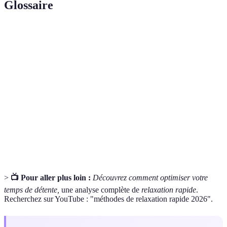
Glossaire
Terme
Définition
Relaxation
Méthodes pour se détendre en peu de temps,
rapide
maximisant le bien-être immédiat.
Préparation
Processus de mise en condition de l’esprit pour
mentale
favoriser la relaxation.
Respiration
Technique de respiration axée sur le contrôle du
consciente
souffle pour réduire le stress.
>
📺 Pour aller plus loin :
Découvrez comment optimiser votre
temps de détente,
une analyse complète de
relaxation rapide
.
Recherchez sur YouTube : "méthodes de relaxation rapide 2026".