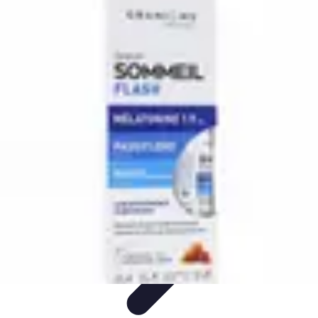
Relaxations Rapides
Techniques de Relaxation
Conseils Pratiques
Routine
quotidienne
Technologie
Routines
Relaxations Rapides