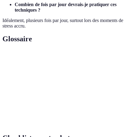
Combien de fois par jour devrais-je pratiquer ces
techniques ?
Idéalement, plusieurs fois par jour, surtout lors des moments de
stress accru.
Glossaire
Terme
Définition
Relaxation
Techniques d'apaisement instantané pouvant être
rapide
pratiquées à tout moment.
État d'alarme du corps en réponse à des pressions
Stress
extérieures.
Pratique d'attention qui vise à calmer l'esprit et
Méditation
favoriser la clarté mentale.