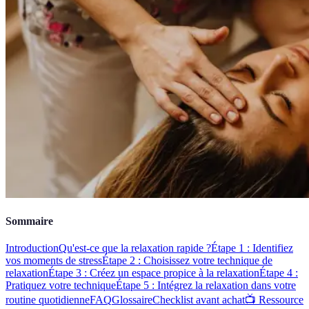
Sommaire
Introduction
Qu'est-ce que la relaxation rapide ?
Étape 1 : Identifiez
vos moments de stress
Étape 2 : Choisissez votre technique de
relaxation
Étape 3 : Créez un espace propice à la relaxation
Étape 4 :
Pratiquez votre technique
Étape 5 : Intégrez la relaxation dans votre
routine quotidienne
FAQ
Glossaire
Checklist avant achat
📺 Ressource