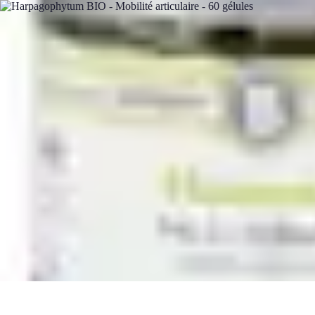
Relaxations Rapides
Techniques de Relaxation
Conseils Pratiques
Routine quotidienne
Tech
Relaxations Rapides