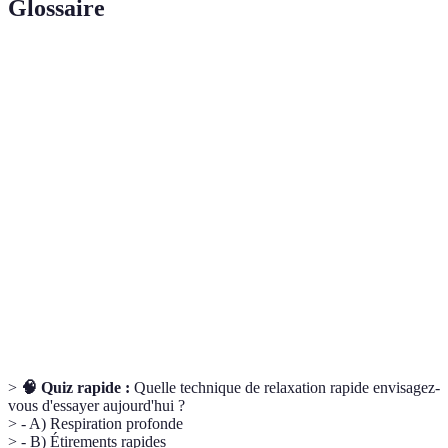
Glossaire
Terme
Définition
Techniques
Méthodes destinées à réduire le stress et à favoriser
de
le bien-être mental et physique.
relaxation
Respiration
Technique consistant à inhaler profondément pour
profonde
oxygéner le corps et calmer l'esprit.
Pratique mentale qui consiste à imaginer des
Visualisation
scènes ou des éléments positifs pour engendrer le
bien-être.
>
🧠 Quiz rapide :
Quelle technique de relaxation rapide envisagez-
vous d'essayer aujourd'hui ?
> - A) Respiration profonde
> - B) Étirements rapides