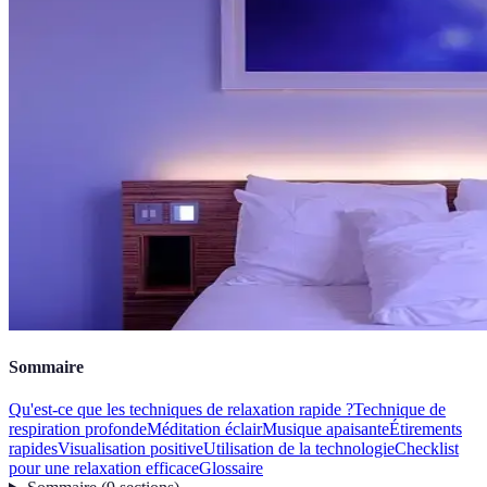
Sommaire
Qu'est-ce que les techniques de relaxation rapide ?
Technique de
respiration profonde
Méditation éclair
Musique apaisante
Étirements
rapides
Visualisation positive
Utilisation de la technologie
Checklist
pour une relaxation efficace
Glossaire