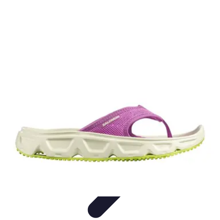
Relaxations Rapides
Techniques de Relaxation
Conseils Pratiques
Routine
quotidienne
Technologie
Routines
Relaxations Rapides