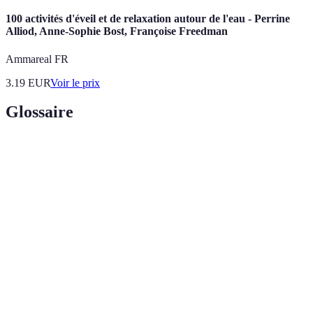
100 activités d'éveil et de relaxation autour de l'eau - Perrine
Alliod, Anne-Sophie Bost, Françoise Freedman
Ammareal FR
3.19
EUR
Voir le prix
Glossaire
Terme
Définition
Relaxation
État de détente qui réduit le stress et l'anxiété.
Pratique visant à focaliser l'esprit et à améliorer le
Méditation
bien-être mental.
Condition de satisfaction et de santé mentale,
Bien-être
physique et sociale optimale.