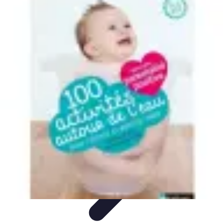
Relaxations Rapides
Techniques de Relaxation
Conseils Pratiques
Routine
quotidienne
Technologie
Routines
Relaxations Rapides