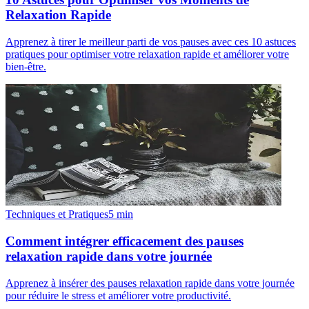
Relaxation Rapide
Apprenez à tirer le meilleur parti de vos pauses avec ces 10 astuces
pratiques pour optimiser votre relaxation rapide et améliorer votre
bien-être.
Techniques et Pratiques
5
min
Comment intégrer efficacement des pauses
relaxation rapide dans votre journée
Apprenez à insérer des pauses relaxation rapide dans votre journée
pour réduire le stress et améliorer votre productivité.